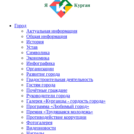
Я
Курган
Город
Актуальная информация
Общая информация
История
Устав
Символика
Экономика
Инфографика
Организации
Развитие города
Градостроительная деятельность
Гостям города
Почётные граждане
Руководители города
Галерея «Курганцы - гордость города»
Программа «Любимый город»
Премия «Трудящаяся молодежь»
Противодействие коррупции
Фотогалерея
Видеоновости
Награды