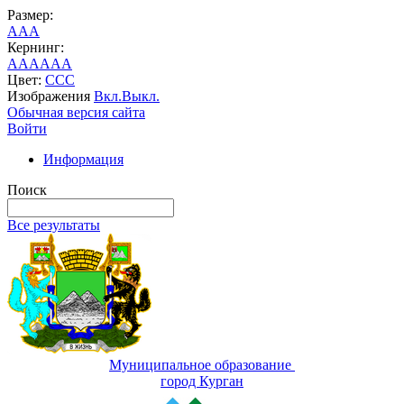
Размер:
A
A
A
Кернинг:
AA
AA
AA
Цвет:
C
C
C
Изображения
Вкл.
Выкл.
Обычная версия сайта
Войти
Информация
Поиск
Все результаты
Муниципальное образование
город Курган