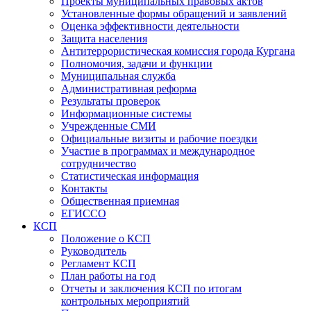
Проекты муниципальных правовых актов
Установленные формы обращений и заявлений
Оценка эффективности деятельности
Защита населения
Антитеррористическая комиссия города Кургана
Полномочия, задачи и функции
Муниципальная служба
Административная реформа
Результаты проверок
Информационные системы
Учрежденные СМИ
Официальные визиты и рабочие поездки
Участие в программах и международное
сотрудничество
Статистическая информация
Контакты
Общественная приемная
ЕГИССО
КСП
Положение о КСП
Руководитель
Регламент КСП
План работы на год
Отчеты и заключения КСП по итогам
контрольных мероприятий