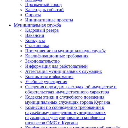
Прозрачный город
Календарь событий
Опросы
Инициативные проекты
Муниципальная служба
Кадровый резерв
Вакансии
Конкурсы
Стажировка
Поступление на муниципальную службу
Квалификационные требования
Законодательство
Информация для работодателей
Аттестация муниципальных служащих
Контактная информация
Учебные учреждения
Сведения о доходах, расходах, об имуществе и
обязательствах имущественного характера
Кодексы этики и служебного поведения
муниципальных служащих города Кургана
Комиссии по соблюдению требований к
служебному поведению муниципальных
служащих и урегулированию конфликта
интересов ОМС г. Кургана
Конфликт интересов на муниципальной службе