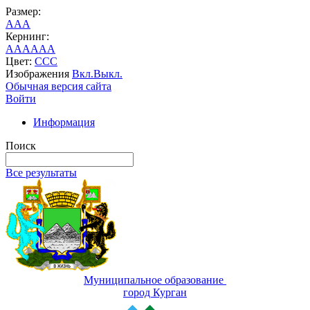
Размер:
A
A
A
Кернинг:
AA
AA
AA
Цвет:
C
C
C
Изображения
Вкл.
Выкл.
Обычная версия сайта
Войти
Информация
Поиск
Все результаты
Муниципальное образование
город Курган