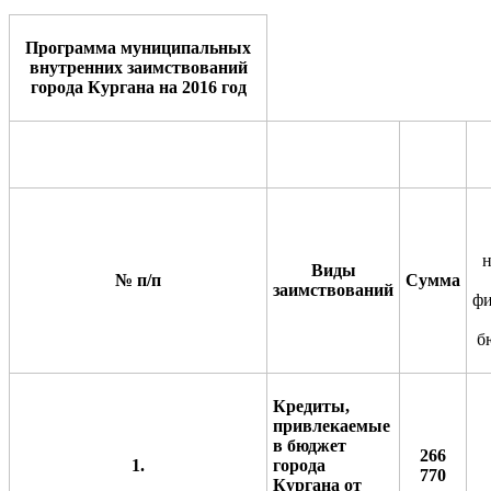
Программа муниципальных
внутренних заимствований
города Кургана на 2016 год
Виды
№ п/п
Сумма
заимствований
фи
б
Кредиты,
привлекаемые
в бюджет
266
1.
города
770
Кургана от