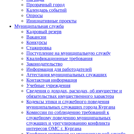
Прозрачный город
Календарь событий
Опросы
Инициативные проекты
Муниципальная служба
Кадровый резерв
Вакансии
Конкурсы
Стажировка
Поступление на муниципальную службу
Квалификационные требования
Законодательство
Информация для работодателей
Аттестация муниципальных служащих
Контактная информация
Учебные учреждения
Сведения о доходах, расходах, об имуществе и
обязательствах имущественного характера
Кодексы этики и служебного поведения
муниципальных служащих города Кургана
Комиссии по соблюдению требований к
служебному поведению муниципальных
служащих и урегулированию конфликта
интересов ОМС г. Кургана
Конфликт интересов на муниципальной службе