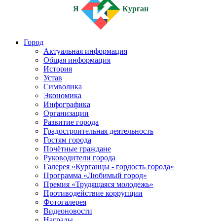
Я
Курган
Город
Актуальная информация
Общая информация
История
Устав
Символика
Экономика
Инфографика
Организации
Развитие города
Градостроительная деятельность
Гостям города
Почётные граждане
Руководители города
Галерея «Курганцы - гордость города»
Программа «Любимый город»
Премия «Трудящаяся молодежь»
Противодействие коррупции
Фотогалерея
Видеоновости
Награды