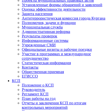
Проекты муниципальных правовых актов
Установленные формы обращений и заявлений
Оценка эффективности деятельности
Защита населения
Антитеррористическая комиссия города Кургана
Полномочия, задачи и функции
Муниципальная служба
Административная реформа
Результаты проверок
Информационные системы
Учрежденные СМИ
Официальные визиты и рабочие поездки
Участие в программах и международное
сотрудничество
Статистическая информация
Контакты
Общественная приемная
ЕГИССО
КСП
Положение о КСП
Руководитель
Регламент КСП
План работы на год
Отчеты и заключения КСП по итогам
контрольных мероприятий