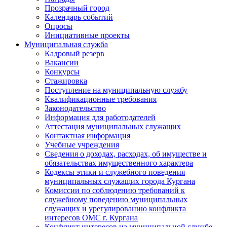
Прозрачный город
Календарь событий
Опросы
Инициативные проекты
Муниципальная служба
Кадровый резерв
Вакансии
Конкурсы
Стажировка
Поступление на муниципальную службу
Квалификационные требования
Законодательство
Информация для работодателей
Аттестация муниципальных служащих
Контактная информация
Учебные учреждения
Сведения о доходах, расходах, об имуществе и
обязательствах имущественного характера
Кодексы этики и служебного поведения
муниципальных служащих города Кургана
Комиссии по соблюдению требований к
служебному поведению муниципальных
служащих и урегулированию конфликта
интересов ОМС г. Кургана
Конфликт интересов на муниципальной службе