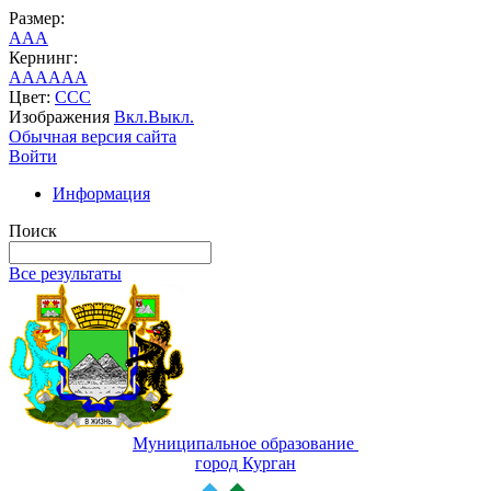
Размер:
A
A
A
Кернинг:
AA
AA
AA
Цвет:
C
C
C
Изображения
Вкл.
Выкл.
Обычная версия сайта
Войти
Информация
Поиск
Все результаты
Муниципальное образование
город Курган