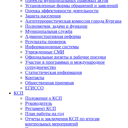
Проекты муниципальных правовых актов
Установленные формы обращений и заявлений
Оценка эффективности деятельности
Защита населения
Антитеррористическая комиссия города Кургана
Полномочия, задачи и функции
Муниципальная служба
Административная реформа
Результаты проверок
Информационные системы
Учрежденные СМИ
Официальные визиты и рабочие поездки
Участие в программах и международное
сотрудничество
Статистическая информация
Контакты
Общественная приемная
ЕГИССО
КСП
Положение о КСП
Руководитель
Регламент КСП
План работы на год
Отчеты и заключения КСП по итогам
контрольных мероприятий