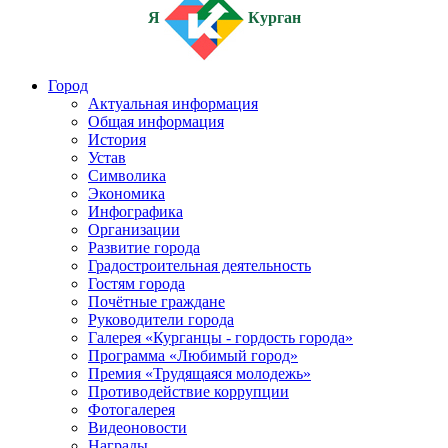
Я
Курган
Город
Актуальная информация
Общая информация
История
Устав
Символика
Экономика
Инфографика
Организации
Развитие города
Градостроительная деятельность
Гостям города
Почётные граждане
Руководители города
Галерея «Курганцы - гордость города»
Программа «Любимый город»
Премия «Трудящаяся молодежь»
Противодействие коррупции
Фотогалерея
Видеоновости
Награды