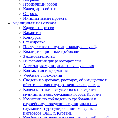
Прозрачный город
Календарь событий
Опросы
Инициативные проекты
Муниципальная служба
Кадровый резерв
Вакансии
Конкурсы
Стажировка
Поступление на муниципальную службу
Квалификационные требования
Законодательство
Информация для работодателей
Аттестация муниципальных служащих
Контактная информация
Учебные учреждения
Сведения о доходах, расходах, об имуществе и
обязательствах имущественного характера
Кодексы этики и служебного поведения
муниципальных служащих города Кургана
Комиссии по соблюдению требований к
служебному поведению муниципальных
служащих и урегулированию конфликта
интересов ОМС г. Кургана
Конфликт интересов на муниципальной службе