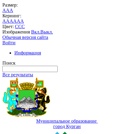
Размер:
A
A
A
Кернинг:
AA
AA
AA
Цвет:
C
C
C
Изображения
Вкл.
Выкл.
Обычная версия сайта
Войти
Информация
Поиск
Все результаты
Муниципальное образование
город Курган