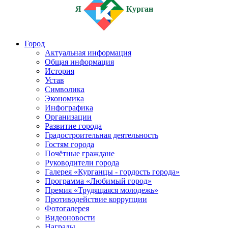
Я
Курган
Город
Актуальная информация
Общая информация
История
Устав
Символика
Экономика
Инфографика
Организации
Развитие города
Градостроительная деятельность
Гостям города
Почётные граждане
Руководители города
Галерея «Курганцы - гордость города»
Программа «Любимый город»
Премия «Трудящаяся молодежь»
Противодействие коррупции
Фотогалерея
Видеоновости
Награды