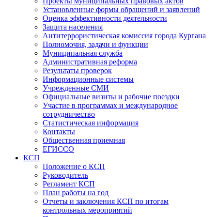
Проекты муниципальных правовых актов
Установленные формы обращений и заявлений
Оценка эффективности деятельности
Защита населения
Антитеррористическая комиссия города Кургана
Полномочия, задачи и функции
Муниципальная служба
Административная реформа
Результаты проверок
Информационные системы
Учрежденные СМИ
Официальные визиты и рабочие поездки
Участие в программах и международное
сотрудничество
Статистическая информация
Контакты
Общественная приемная
ЕГИССО
КСП
Положение о КСП
Руководитель
Регламент КСП
План работы на год
Отчеты и заключения КСП по итогам
контрольных мероприятий