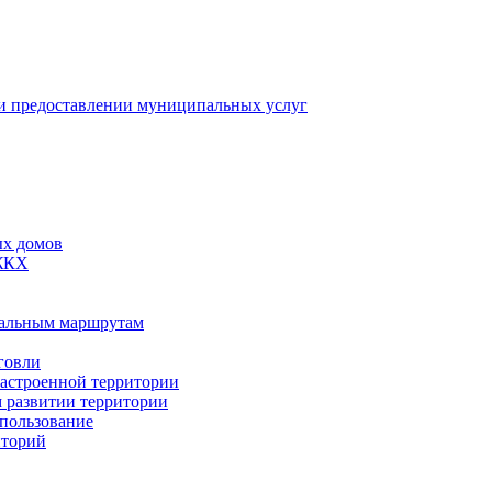
 предоставлении муниципальных услуг
ых домов
 ЖКХ
пальным маршрутам
говли
застроенной территории
м развитии территории
спользование
иторий