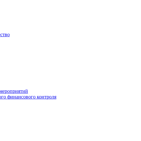
ество
 мероприятий
го финансового контроля