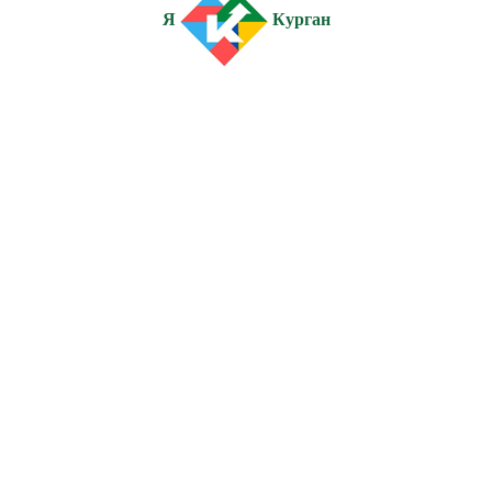
Я
Курган