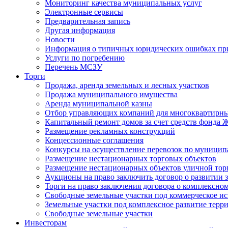
Мониторинг качества муниципальных услуг
Электронные сервисы
Предварительная запись
Другая информация
Новости
Информация о типичных юридических ошибках при
Услуги по погребению
Перечень МСЗУ
Торги
Продажа, аренда земельных и лесных участков
Продажа муниципального имущества
Аренда муниципальной казны
Отбор управляющих компаний для многоквартирн
Капитальный ремонт домов за счет средств фонда
Размещение рекламных конструкций
Концессионные соглашения
Конкурсы на осуществление перевозок по муници
Размещение нестационарных торговых объектов
Размещение нестационарных объектов уличной тор
Аукционы на право заключить договор о развитии 
Торги на право заключения договора о комплексно
Свободные земельные участки под коммерческое и
Земельные участки под комплексное развитие терр
Свободные земельные участки
Инвесторам