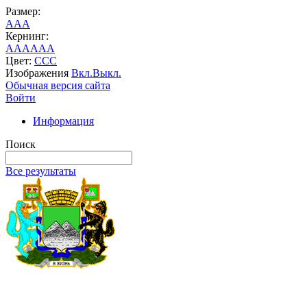
Размер:
A
A
A
Кернинг:
AA
AA
AA
Цвет:
C
C
C
Изображения
Вкл.
Выкл.
Обычная версия сайта
Войти
Информация
Поиск
Все результаты