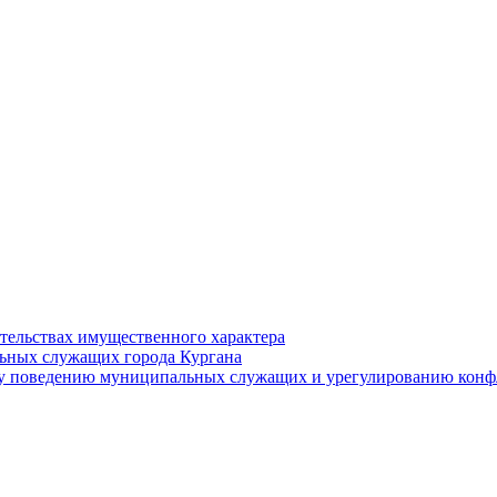
ательствах имущественного характера
ьных служащих города Кургана
у поведению муниципальных служащих и урегулированию конфл