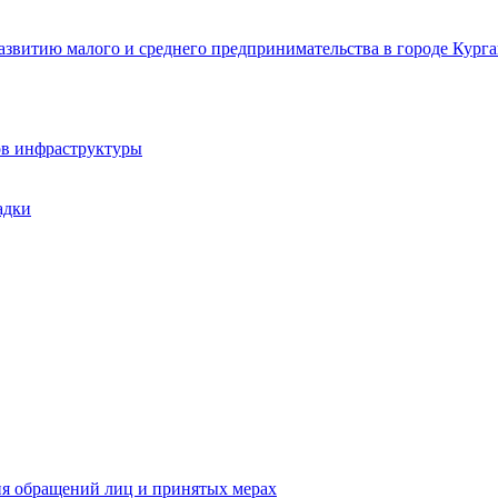
звитию малого и среднего предпринимательства в городе Курга
ов инфраструктуры
адки
ия обращений лиц и принятых мерах