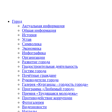
Город
Актуальная информация
Общая информация
История
Устав
Символика
Экономика
Инфографика
Организации
Развитие города
Градостроительная деятельность
Гостям города
Почётные граждане
Руководители города
Галерея «Курганцы - гордость города»
Программа «Любимый город»
Премия «Трудящаяся молодежь»
Противодействие коррупции
Фотогалерея
Видеоновости
Награды