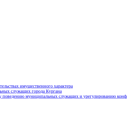
ательствах имущественного характера
ьных служащих города Кургана
у поведению муниципальных служащих и урегулированию конфл