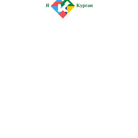
Я
Курган