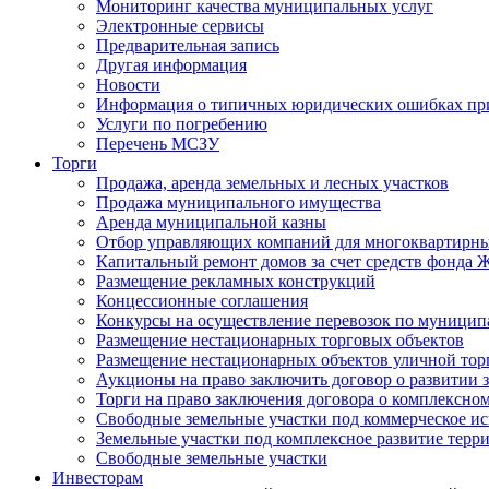
Мониторинг качества муниципальных услуг
Электронные сервисы
Предварительная запись
Другая информация
Новости
Информация о типичных юридических ошибках при
Услуги по погребению
Перечень МСЗУ
Торги
Продажа, аренда земельных и лесных участков
Продажа муниципального имущества
Аренда муниципальной казны
Отбор управляющих компаний для многоквартирн
Капитальный ремонт домов за счет средств фонда
Размещение рекламных конструкций
Концессионные соглашения
Конкурсы на осуществление перевозок по муници
Размещение нестационарных торговых объектов
Размещение нестационарных объектов уличной тор
Аукционы на право заключить договор о развитии 
Торги на право заключения договора о комплексно
Свободные земельные участки под коммерческое и
Земельные участки под комплексное развитие терр
Свободные земельные участки
Инвесторам