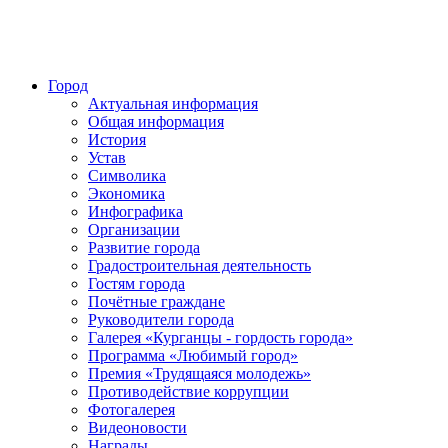
Город
Актуальная информация
Общая информация
История
Устав
Символика
Экономика
Инфографика
Организации
Развитие города
Градостроительная деятельность
Гостям города
Почётные граждане
Руководители города
Галерея «Курганцы - гордость города»
Программа «Любимый город»
Премия «Трудящаяся молодежь»
Противодействие коррупции
Фотогалерея
Видеоновости
Награды