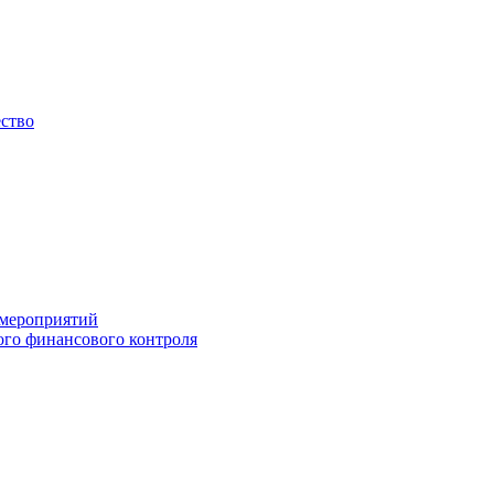
ество
 мероприятий
го финансового контроля