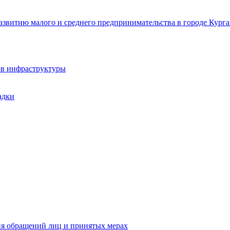
звитию малого и среднего предпринимательства в городе Курга
ов инфраструктуры
адки
ия обращений лиц и принятых мерах