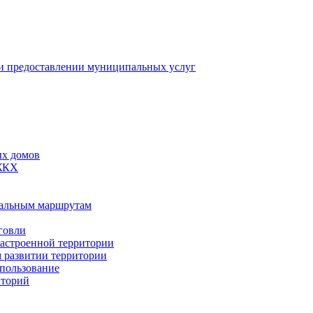
 предоставлении муниципальных услуг
ых домов
 ЖКХ
пальным маршрутам
говли
застроенной территории
м развитии территории
спользование
иторий