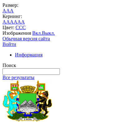
Размер:
A
A
A
Кернинг:
AA
AA
AA
Цвет:
C
C
C
Изображения
Вкл.
Выкл.
Обычная версия сайта
Войти
Информация
Поиск
Все результаты