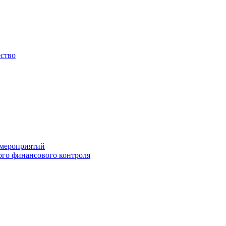
ество
 мероприятий
го финансового контроля