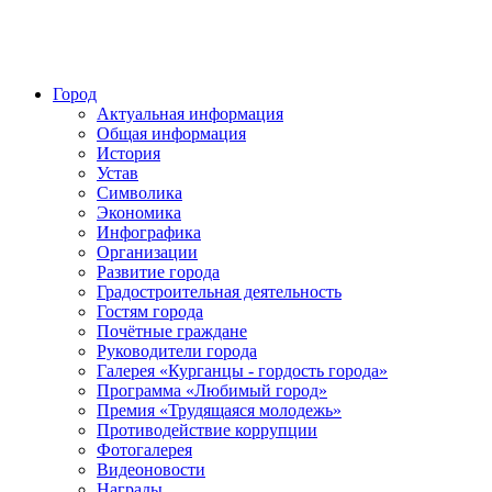
Город
Актуальная информация
Общая информация
История
Устав
Символика
Экономика
Инфографика
Организации
Развитие города
Градостроительная деятельность
Гостям города
Почётные граждане
Руководители города
Галерея «Курганцы - гордость города»
Программа «Любимый город»
Премия «Трудящаяся молодежь»
Противодействие коррупции
Фотогалерея
Видеоновости
Награды