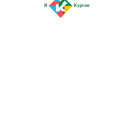
Я
Курган