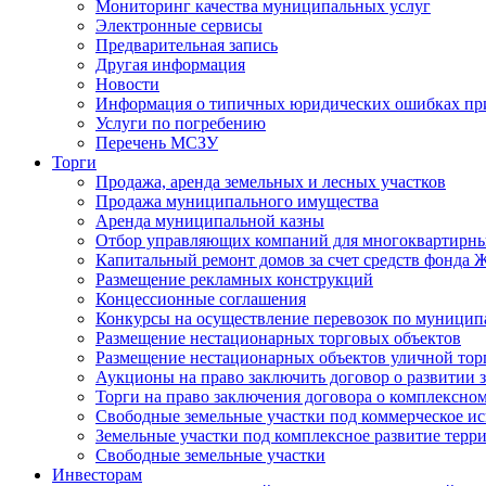
Мониторинг качества муниципальных услуг
Электронные сервисы
Предварительная запись
Другая информация
Новости
Информация о типичных юридических ошибках при
Услуги по погребению
Перечень МСЗУ
Торги
Продажа, аренда земельных и лесных участков
Продажа муниципального имущества
Аренда муниципальной казны
Отбор управляющих компаний для многоквартирн
Капитальный ремонт домов за счет средств фонда
Размещение рекламных конструкций
Концессионные соглашения
Конкурсы на осуществление перевозок по муници
Размещение нестационарных торговых объектов
Размещение нестационарных объектов уличной тор
Аукционы на право заключить договор о развитии 
Торги на право заключения договора о комплексно
Свободные земельные участки под коммерческое и
Земельные участки под комплексное развитие терр
Свободные земельные участки
Инвесторам