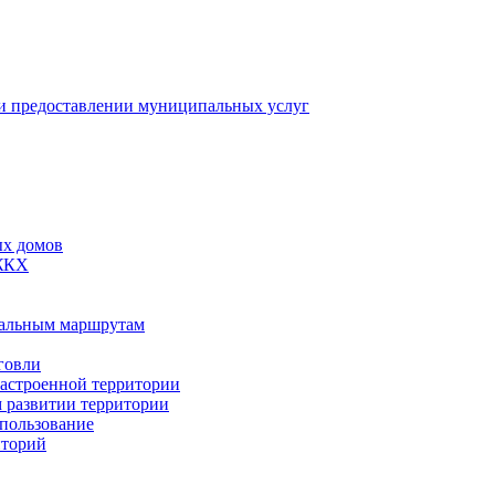
 предоставлении муниципальных услуг
ых домов
 ЖКХ
пальным маршрутам
говли
застроенной территории
м развитии территории
спользование
иторий