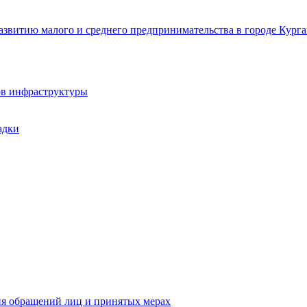
звитию малого и среднего предпринимательства в городе Курга
ов инфраструктуры
адки
ия обращений лиц и принятых мерах