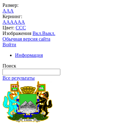
Размер:
A
A
A
Кернинг:
AA
AA
AA
Цвет:
C
C
C
Изображения
Вкл.
Выкл.
Обычная версия сайта
Войти
Информация
Поиск
Все результаты