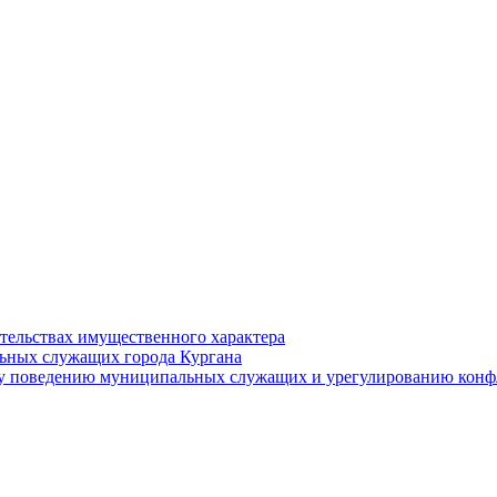
ательствах имущественного характера
ьных служащих города Кургана
у поведению муниципальных служащих и урегулированию конфл