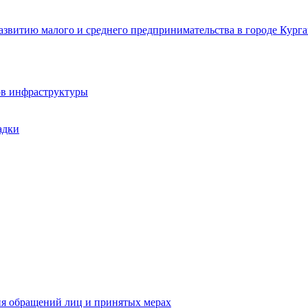
звитию малого и среднего предпринимательства в городе Курга
ов инфраструктуры
адки
ия обращений лиц и принятых мерах