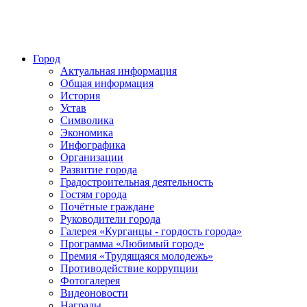
Город
Актуальная информация
Общая информация
История
Устав
Символика
Экономика
Инфографика
Организации
Развитие города
Градостроительная деятельность
Гостям города
Почётные граждане
Руководители города
Галерея «Курганцы - гордость города»
Программа «Любимый город»
Премия «Трудящаяся молодежь»
Противодействие коррупции
Фотогалерея
Видеоновости
Награды