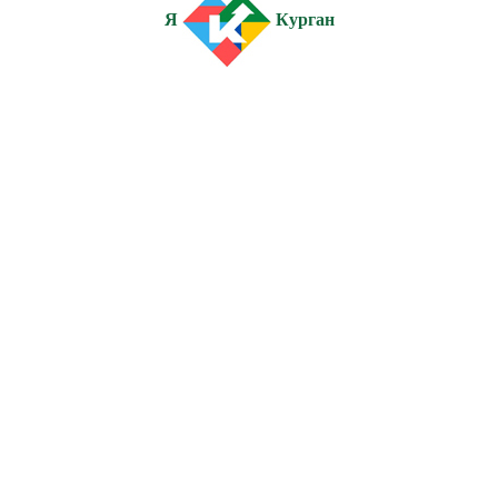
Я
Курган