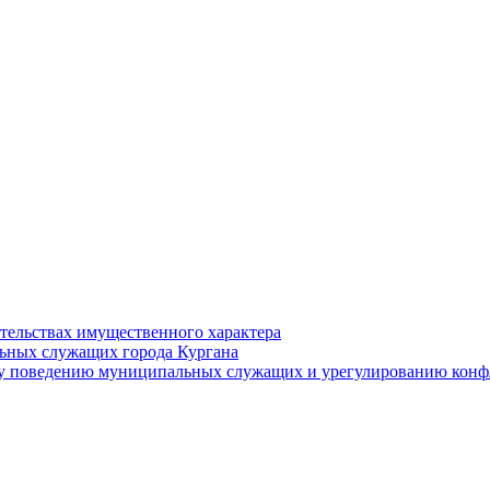
ательствах имущественного характера
ьных служащих города Кургана
у поведению муниципальных служащих и урегулированию конфл