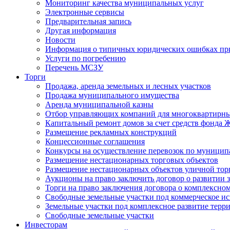
Мониторинг качества муниципальных услуг
Электронные сервисы
Предварительная запись
Другая информация
Новости
Информация о типичных юридических ошибках при
Услуги по погребению
Перечень МСЗУ
Торги
Продажа, аренда земельных и лесных участков
Продажа муниципального имущества
Аренда муниципальной казны
Отбор управляющих компаний для многоквартирн
Капитальный ремонт домов за счет средств фонда
Размещение рекламных конструкций
Концессионные соглашения
Конкурсы на осуществление перевозок по муници
Размещение нестационарных торговых объектов
Размещение нестационарных объектов уличной тор
Аукционы на право заключить договор о развитии 
Торги на право заключения договора о комплексно
Свободные земельные участки под коммерческое и
Земельные участки под комплексное развитие терр
Свободные земельные участки
Инвесторам