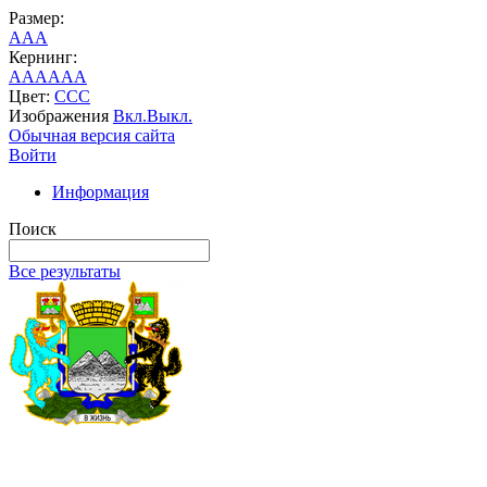
Размер:
A
A
A
Кернинг:
AA
AA
AA
Цвет:
C
C
C
Изображения
Вкл.
Выкл.
Обычная версия сайта
Войти
Информация
Поиск
Все результаты