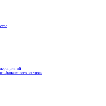
ество
 мероприятий
го финансового контроля