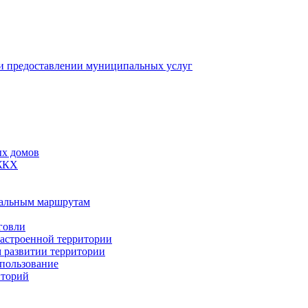
 предоставлении муниципальных услуг
ых домов
 ЖКХ
пальным маршрутам
говли
застроенной территории
м развитии территории
спользование
иторий