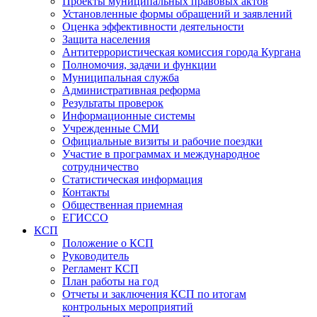
Проекты муниципальных правовых актов
Установленные формы обращений и заявлений
Оценка эффективности деятельности
Защита населения
Антитеррористическая комиссия города Кургана
Полномочия, задачи и функции
Муниципальная служба
Административная реформа
Результаты проверок
Информационные системы
Учрежденные СМИ
Официальные визиты и рабочие поездки
Участие в программах и международное
сотрудничество
Статистическая информация
Контакты
Общественная приемная
ЕГИССО
КСП
Положение о КСП
Руководитель
Регламент КСП
План работы на год
Отчеты и заключения КСП по итогам
контрольных мероприятий