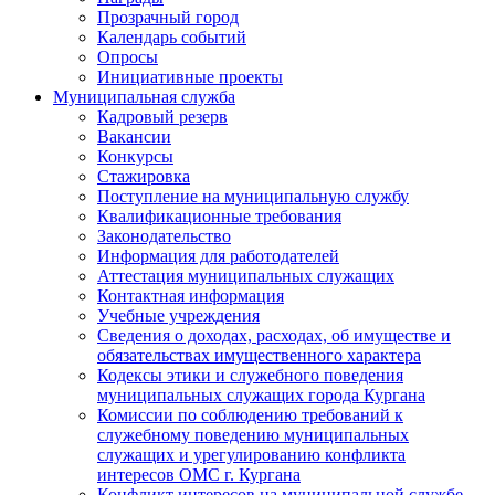
Прозрачный город
Календарь событий
Опросы
Инициативные проекты
Муниципальная служба
Кадровый резерв
Вакансии
Конкурсы
Стажировка
Поступление на муниципальную службу
Квалификационные требования
Законодательство
Информация для работодателей
Аттестация муниципальных служащих
Контактная информация
Учебные учреждения
Сведения о доходах, расходах, об имуществе и
обязательствах имущественного характера
Кодексы этики и служебного поведения
муниципальных служащих города Кургана
Комиссии по соблюдению требований к
служебному поведению муниципальных
служащих и урегулированию конфликта
интересов ОМС г. Кургана
Конфликт интересов на муниципальной службе