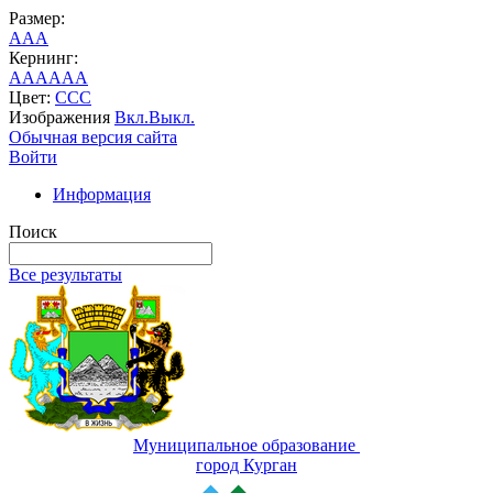
Размер:
A
A
A
Кернинг:
AA
AA
AA
Цвет:
C
C
C
Изображения
Вкл.
Выкл.
Обычная версия сайта
Войти
Информация
Поиск
Все результаты
Муниципальное образование
город Курган