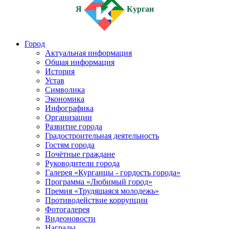
Я
Курган
Город
Актуальная информация
Общая информация
История
Устав
Символика
Экономика
Инфографика
Организации
Развитие города
Градостроительная деятельность
Гостям города
Почётные граждане
Руководители города
Галерея «Курганцы - гордость города»
Программа «Любимый город»
Премия «Трудящаяся молодежь»
Противодействие коррупции
Фотогалерея
Видеоновости
Награды