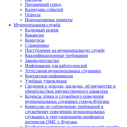
Прозрачный город
Календарь событий
Опросы
Инициативные проекты
Муниципальная служба
Кадровый резерв
Вакансии
Конкурсы
Стажировка
Поступление на муниципальную службу
Квалификационные требования
Законодательство
Информация для работодателей
Аттестация муниципальных служащих
Контактная информация
Учебные учреждения
Сведения о доходах, расходах, об имуществе и
обязательствах имущественного характера
Кодексы этики и служебного поведения
муниципальных служащих города Кургана
Комиссии по соблюдению требований к
служебному поведению муниципальных
служащих и урегулированию конфликта
интересов ОМС г. Кургана
Конфликт интересов на муниципальной службе