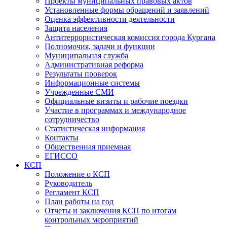
Проекты муниципальных правовых актов
Установленные формы обращений и заявлений
Оценка эффективности деятельности
Защита населения
Антитеррористическая комиссия города Кургана
Полномочия, задачи и функции
Муниципальная служба
Административная реформа
Результаты проверок
Информационные системы
Учрежденные СМИ
Официальные визиты и рабочие поездки
Участие в программах и международное
сотрудничество
Статистическая информация
Контакты
Общественная приемная
ЕГИССО
КСП
Положение о КСП
Руководитель
Регламент КСП
План работы на год
Отчеты и заключения КСП по итогам
контрольных мероприятий