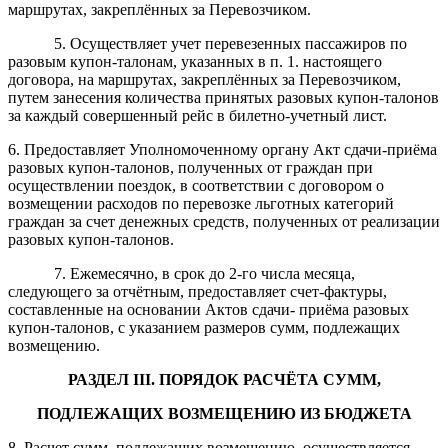
маршрутах, закреплённых за Перевозчиком.
5. Осуществляет учет перевезенных пассажиров по
разовым купон-талонам, указанных в п. 1. настоящего
договора, на маршрутах, закреплённых за Перевозчиком,
путем занесения количества принятых разовых купон-талонов
за каждый совершенный рейс в билетно-учетный лист.
6. Предоставляет Уполномоченному органу Акт сдачи-приёма
разовых купон-талонов, полученных от граждан при
осуществлении поездок, в соответствии с договором о
возмещении расходов по перевозке льготных категорий
граждан за счет денежных средств, полученных от реализации
разовых купон-талонов.
7. Ежемесячно, в срок до 2-го числа месяца,
следующего за отчётным, предоставляет счет-фактуры,
составленные на основании Актов сдачи- приёма разовых
купон-талонов, с указанием размеров сумм, подлежащих
возмещению.
РАЗДЕЛ III. ПОРЯДОК РАСЧЁТА СУММ,
ПОДЛЕЖАЩИХ ВОЗМЕЩЕНИЮ ИЗ БЮДЖЕТА
8. Расчет сумм, подлежащих возмещению, осуществляется