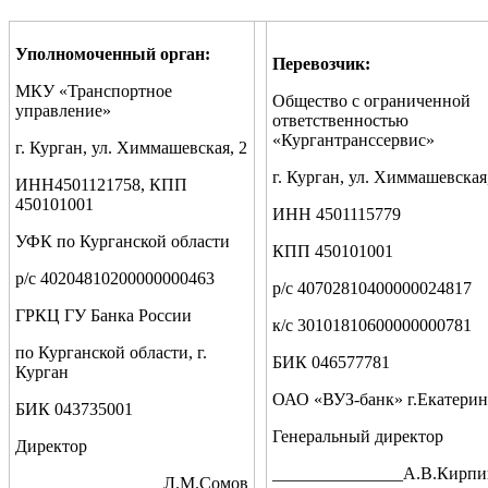
Уполномоченный орган:
Перевозчик:
МКУ «Транспортное
Общество с ограниченной
управление»
ответственностью
«Кургантранссервис»
г. Курган, ул. Химмашевская, 2
г. Курган, ул. Химмашевская
ИНН4501121758, КПП
450101001
ИНН 4501115779
УФК по Курганской области
КПП 450101001
р/с 40204810200000000463
р/с 40702810400000024817
ГРКЦ ГУ Банка России
к/с 30101810600000000781
по Курганской области, г.
БИК 046577781
Курган
ОАО «ВУЗ-банк» г.Екатерин
БИК 043735001
Генеральный директор
Директор
_______________А.В.Кирп
_________________Л.М.Сомов