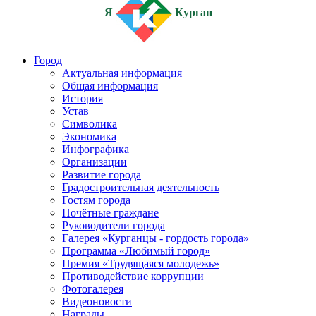
Я
Курган
Город
Актуальная информация
Общая информация
История
Устав
Символика
Экономика
Инфографика
Организации
Развитие города
Градостроительная деятельность
Гостям города
Почётные граждане
Руководители города
Галерея «Курганцы - гордость города»
Программа «Любимый город»
Премия «Трудящаяся молодежь»
Противодействие коррупции
Фотогалерея
Видеоновости
Награды