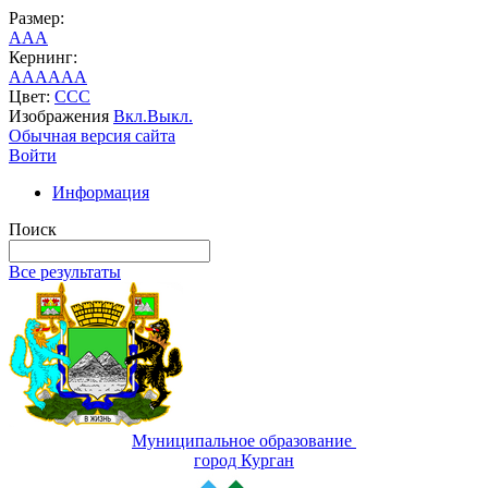
Размер:
A
A
A
Кернинг:
AA
AA
AA
Цвет:
C
C
C
Изображения
Вкл.
Выкл.
Обычная версия сайта
Войти
Информация
Поиск
Все результаты
Муниципальное образование
город Курган