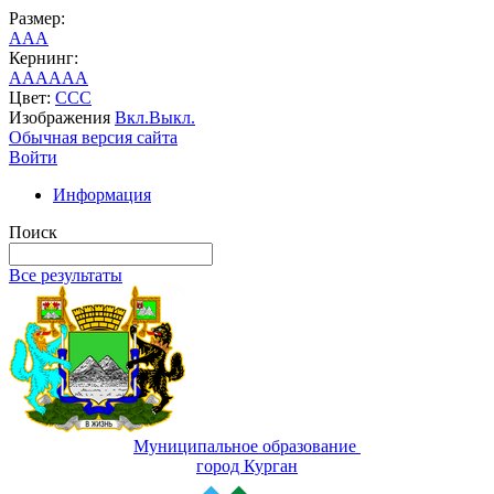
Размер:
A
A
A
Кернинг:
AA
AA
AA
Цвет:
C
C
C
Изображения
Вкл.
Выкл.
Обычная версия сайта
Войти
Информация
Поиск
Все результаты
Муниципальное образование
город Курган