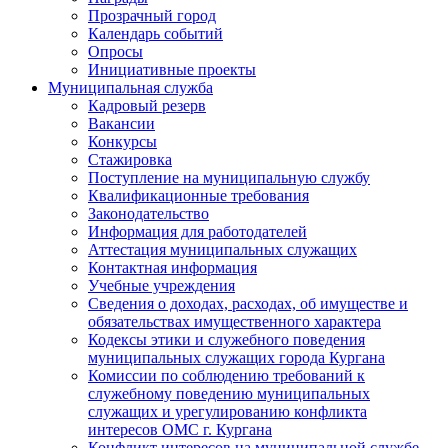
Прозрачный город
Календарь событий
Опросы
Инициативные проекты
Муниципальная служба
Кадровый резерв
Вакансии
Конкурсы
Стажировка
Поступление на муниципальную службу
Квалификационные требования
Законодательство
Информация для работодателей
Аттестация муниципальных служащих
Контактная информация
Учебные учреждения
Сведения о доходах, расходах, об имуществе и
обязательствах имущественного характера
Кодексы этики и служебного поведения
муниципальных служащих города Кургана
Комиссии по соблюдению требований к
служебному поведению муниципальных
служащих и урегулированию конфликта
интересов ОМС г. Кургана
Конфликт интересов на муниципальной службе