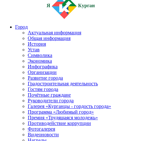
Я
Курган
Город
Актуальная информация
Общая информация
История
Устав
Символика
Экономика
Инфографика
Организации
Развитие города
Градостроительная деятельность
Гостям города
Почётные граждане
Руководители города
Галерея «Курганцы - гордость города»
Программа «Любимый город»
Премия «Трудящаяся молодежь»
Противодействие коррупции
Фотогалерея
Видеоновости
Награды