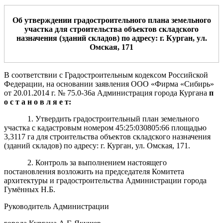
Об утверждении градостроительного плана земельного
участка
для
строительства
объектов складского
назначения (зданий складов)
по адресу:
г. Курган,
ул.
Омская, 171
В соответствии с Градостроительным кодексом Российской
Федерации, на основании заявления ООО «Фирма «Сибирь»
от 20.01.2014 г. № 75.0-36а Администрация города Кургана
п
о с т а н о в л я е т:
1. Утвердить градостроительный план земельного
участка с кадастровым номером 45:25:030805:66 площадью
3,3117 га для строительства объектов складского назначения
(зданий складов) по адресу: г. Курган, ул. Омская, 171.
2. Контроль за выполнением настоящего
постановления возложить на председателя Комитета
архитектуры и градостроительства Администрации города
Гумённых Н.Б.
Руководитель Администрации