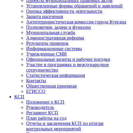
Проекты муниципальных правовых актов
Установленные формы обращений и заявлений
Оценка эффективности деятельности
Защита населения
Антитеррористическая комиссия города Кургана
Полномочия, задачи и функции
Муниципальная служба
Административная реформа
Результаты проверок
Информационные системы
Учрежденные СМИ
Официальные визиты и рабочие поездки
Участие в программах и международное
сотрудничество
Статистическая информация
Контакты
Общественная приемная
ЕГИССО
КСП
Положение о КСП
Руководитель
Регламент КСП
План работы на год
Отчеты и заключения КСП по итогам
контрольных мероприятий