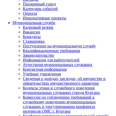
Прозрачный город
Календарь событий
Опросы
Инициативные проекты
Муниципальная служба
Кадровый резерв
Вакансии
Конкурсы
Стажировка
Поступление на муниципальную службу
Квалификационные требования
Законодательство
Информация для работодателей
Аттестация муниципальных служащих
Контактная информация
Учебные учреждения
Сведения о доходах, расходах, об имуществе и
обязательствах имущественного характера
Кодексы этики и служебного поведения
муниципальных служащих города Кургана
Комиссии по соблюдению требований к
служебному поведению муниципальных
служащих и урегулированию конфликта
интересов ОМС г. Кургана
Конфликт интересов на муниципальной службе