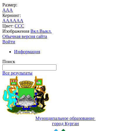
Размер:
A
A
A
Кернинг:
AA
AA
AA
Цвет:
C
C
C
Изображения
Вкл.
Выкл.
Обычная версия сайта
Войти
Информация
Поиск
Все результаты
Муниципальное образование
город Курган