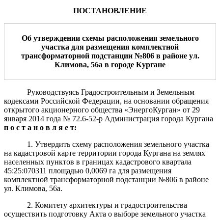
ПОСТАНОВЛЕНИЕ
Об утверждении схемы расположения
земельного
участка
д
ля
размещения
комплектной
трансформаторной подстанции №806 в районе ул.
Климова, 56а
в городе Кургане
Руководствуясь Градостроительным и Земельным
кодексами Российской Федерации, на основании обращения
открытого акционерного общества «ЭнергоКурган» от 29
января 2014 года № 72.6-52-р Администрация города Кургана
п о с т а н о в л я е т:
1.
Утвердить схему расположения земельного участка
на кадастровой карте территории города Кургана на землях
населенных пунктов в границах кадастрового квартала
45:25:070311 площадью 0,0069 га для размещения
комплектной трансформаторной подстанции №806 в районе
ул. Климова, 56а.
2. Комитету архитектуры и градостроительства
осуществить подготовку Акта о выборе земельного участка