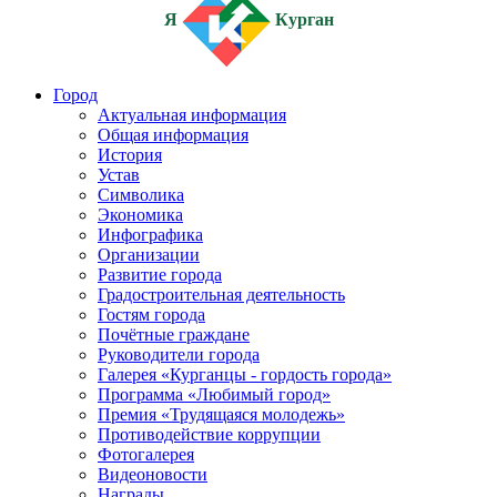
Я
Курган
Город
Актуальная информация
Общая информация
История
Устав
Символика
Экономика
Инфографика
Организации
Развитие города
Градостроительная деятельность
Гостям города
Почётные граждане
Руководители города
Галерея «Курганцы - гордость города»
Программа «Любимый город»
Премия «Трудящаяся молодежь»
Противодействие коррупции
Фотогалерея
Видеоновости
Награды