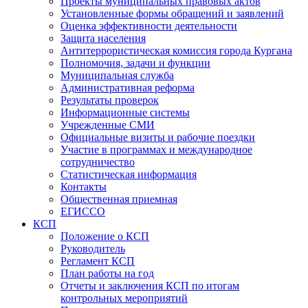
Проекты муниципальных правовых актов
Установленные формы обращений и заявлений
Оценка эффективности деятельности
Защита населения
Антитеррористическая комиссия города Кургана
Полномочия, задачи и функции
Муниципальная служба
Административная реформа
Результаты проверок
Информационные системы
Учрежденные СМИ
Официальные визиты и рабочие поездки
Участие в программах и международное
сотрудничество
Статистическая информация
Контакты
Общественная приемная
ЕГИССО
КСП
Положение о КСП
Руководитель
Регламент КСП
План работы на год
Отчеты и заключения КСП по итогам
контрольных мероприятий