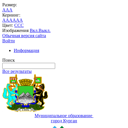
Размер:
A
A
A
Кернинг:
AA
AA
AA
Цвет:
C
C
C
Изображения
Вкл.
Выкл.
Обычная версия сайта
Войти
Информация
Поиск
Все результаты
Муниципальное образование
город Курган