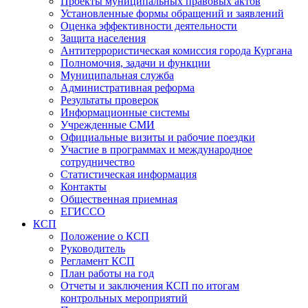
Проекты муниципальных правовых актов
Установленные формы обращений и заявлений
Оценка эффективности деятельности
Защита населения
Антитеррористическая комиссия города Кургана
Полномочия, задачи и функции
Муниципальная служба
Административная реформа
Результаты проверок
Информационные системы
Учрежденные СМИ
Официальные визиты и рабочие поездки
Участие в программах и международное
сотрудничество
Статистическая информация
Контакты
Общественная приемная
ЕГИССО
КСП
Положение о КСП
Руководитель
Регламент КСП
План работы на год
Отчеты и заключения КСП по итогам
контрольных мероприятий