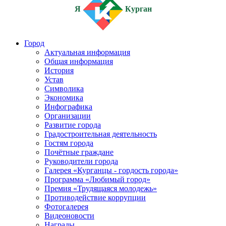
Я
Курган
Город
Актуальная информация
Общая информация
История
Устав
Символика
Экономика
Инфографика
Организации
Развитие города
Градостроительная деятельность
Гостям города
Почётные граждане
Руководители города
Галерея «Курганцы - гордость города»
Программа «Любимый город»
Премия «Трудящаяся молодежь»
Противодействие коррупции
Фотогалерея
Видеоновости
Награды