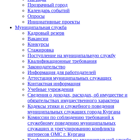
Прозрачный город
Календарь событий
Опросы
Инициативные проекты
Муниципальная служба
Кадровый резерв
Вакансии
Конкурсы
Стажировка
Поступление на муниципальную службу
Квалификационные требования
Законодательство
Информация для работодателей
Аттестация муниципальных служащих
Контактная информация
Учебные учреждения
Сведения о доходах, расходах, об имуществе и
обязательствах имущественного характера
Кодексы этики и служебного поведения
муниципальных служащих города Кургана
Комиссии по соблюдению требований к
служебному поведению муниципальных
служащих и урегулированию конфликта
интересов ОМС г. Кургана
Конфликт интересов на муниципальной службе