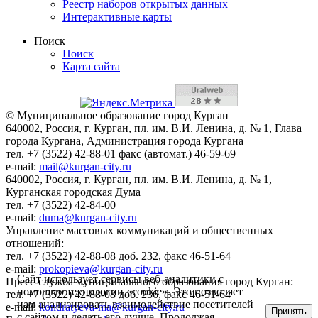
Реестр наборов открытых данных
Интерактивные карты
Поиск
Поиск
Карта сайта
© Муниципальное образование город Курган
640002, Россия, г. Курган, пл. им. В.И. Ленина, д. № 1, Глава
города Кургана, Администрация города Кургана
тел. +7 (3522) 42-88-01 факс (автомат.) 46-59-69
e-mail:
mail@kurgan-city.ru
640002, Россия, г. Курган, пл. им. В.И. Ленина, д. № 1,
Курганская городская Дума
тел. +7 (3522) 42-84-00
e-mail:
duma@kurgan-city.ru
Управление массовых коммуникаций и общественных
отношений:
тел. +7 (3522) 42-88-08 доб. 232, факс 46-51-64
e-mail:
prokopieva@kurgan-city.ru
Сайт использует сервисы веб-аналитики с
Пресс-служба муниципального образования город Курган:
помощью технологии «cookie». Это позволяет
тел. +7 (3522) 42-88-08 доб. 236, факс 46-51-64
нам анализировать взаимодействие посетителей
e-mail:
kondratyeva-ma@kurgan-city.ru
Принять
с сайтом и делать его лучше. Продолжая