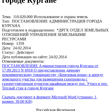
городе Кургане
Тема: 110.020.000 Использование и охрана земель
Тип: ПОСТАНОВЛЕНИЕ АДМИНИСТРАЦИЯ ГОРОДА
КУРГАНА
Подготовлен в подразделении: *ДРГХ ОТДЕЛ ЗЕМЕЛЬНЫХ
ОТНОШЕНИЙ УПРАВЛЕНИЯ ЗЕМЕЛЬНЫМИ
РЕСУРСАМИ
Номер: 1359
Дата: 24.02.2014
Статус: Действует
Дата публикации на сайте: 24.02.2014
Отменяемые документы:
ПОСТАНОВЛЕНИЕ Администрация города Кургана от
17.09.2013 N 6918 О предоставлении дачному
некоммерческому товариществу «Березовая роща» в аренду
земельного участка для размещения газопровода с
газорегуляторным пунктом шкафным между пос. Учхоз и пос.
Теплый стан в городе Кургане
Скачать документ в формате Microsoft Word (страниц: 1,
размер: 39.00 KB)
Российская Федерация