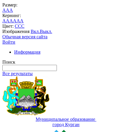
Размер:
A
A
A
Кернинг:
AA
AA
AA
Цвет:
C
C
C
Изображения
Вкл.
Выкл.
Обычная версия сайта
Войти
Информация
Поиск
Все результаты
Муниципальное образование
город Курган