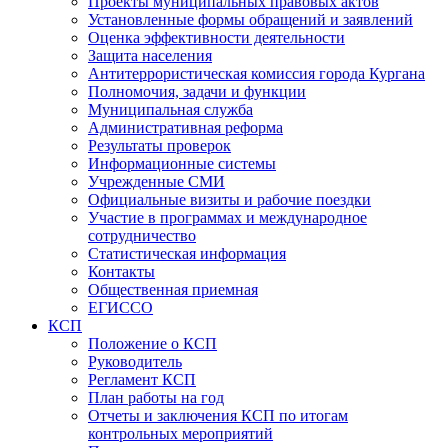
Проекты муниципальных правовых актов
Установленные формы обращений и заявлений
Оценка эффективности деятельности
Защита населения
Антитеррористическая комиссия города Кургана
Полномочия, задачи и функции
Муниципальная служба
Административная реформа
Результаты проверок
Информационные системы
Учрежденные СМИ
Официальные визиты и рабочие поездки
Участие в программах и международное
сотрудничество
Статистическая информация
Контакты
Общественная приемная
ЕГИССО
КСП
Положение о КСП
Руководитель
Регламент КСП
План работы на год
Отчеты и заключения КСП по итогам
контрольных мероприятий