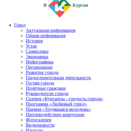
Я
Курган
Город
Актуальная информация
Общая информация
История
Устав
Символика
Экономика
Инфографика
Организации
Развитие города
Градостроительная деятельность
Гостям города
Почётные граждане
Руководители города
Галерея «Курганцы - гордость города»
Программа «Любимый город»
Премия «Трудящаяся молодежь»
Противодействие коррупции
Фотогалерея
Видеоновости
Награды