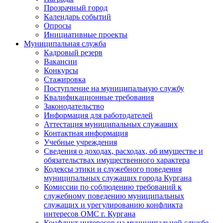
Прозрачный город
Календарь событий
Опросы
Инициативные проекты
Муниципальная служба
Кадровый резерв
Вакансии
Конкурсы
Стажировка
Поступление на муниципальную службу
Квалификационные требования
Законодательство
Информация для работодателей
Аттестация муниципальных служащих
Контактная информация
Учебные учреждения
Сведения о доходах, расходах, об имуществе и
обязательствах имущественного характера
Кодексы этики и служебного поведения
муниципальных служащих города Кургана
Комиссии по соблюдению требований к
служебному поведению муниципальных
служащих и урегулированию конфликта
интересов ОМС г. Кургана
Конфликт интересов на муниципальной службе