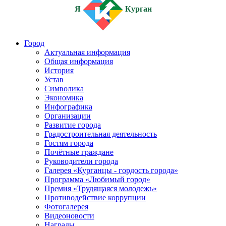
Я
Курган
Город
Актуальная информация
Общая информация
История
Устав
Символика
Экономика
Инфографика
Организации
Развитие города
Градостроительная деятельность
Гостям города
Почётные граждане
Руководители города
Галерея «Курганцы - гордость города»
Программа «Любимый город»
Премия «Трудящаяся молодежь»
Противодействие коррупции
Фотогалерея
Видеоновости
Награды