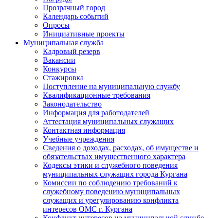
Прозрачный город
Календарь событий
Опросы
Инициативные проекты
Муниципальная служба
Кадровый резерв
Вакансии
Конкурсы
Стажировка
Поступление на муниципальную службу
Квалификационные требования
Законодательство
Информация для работодателей
Аттестация муниципальных служащих
Контактная информация
Учебные учреждения
Сведения о доходах, расходах, об имуществе и
обязательствах имущественного характера
Кодексы этики и служебного поведения
муниципальных служащих города Кургана
Комиссии по соблюдению требований к
служебному поведению муниципальных
служащих и урегулированию конфликта
интересов ОМС г. Кургана
Конфликт интересов на муниципальной службе