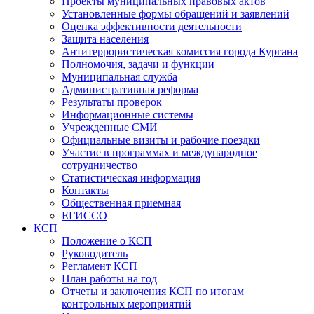
Проекты муниципальных правовых актов
Установленные формы обращений и заявлений
Оценка эффективности деятельности
Защита населения
Антитеррористическая комиссия города Кургана
Полномочия, задачи и функции
Муниципальная служба
Административная реформа
Результаты проверок
Информационные системы
Учрежденные СМИ
Официальные визиты и рабочие поездки
Участие в программах и международное
сотрудничество
Статистическая информация
Контакты
Общественная приемная
ЕГИССО
КСП
Положение о КСП
Руководитель
Регламент КСП
План работы на год
Отчеты и заключения КСП по итогам
контрольных мероприятий