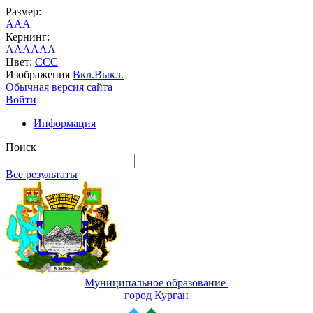
Размер:
A
A
A
Кернинг:
AA
AA
AA
Цвет:
C
C
C
Изображения
Вкл.
Выкл.
Обычная версия сайта
Войти
Информация
Поиск
Все результаты
Муниципальное образование
город Курган