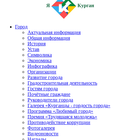
Я
Курган
Город
Актуальная информация
Общая информация
История
Устав
Символика
Экономика
Инфографика
Организации
Развитие города
Градостроительная деятельность
Гостям города
Почётные граждане
Руководители города
Галерея «Курганцы - гордость города»
Программа «Любимый город»
Премия «Трудящаяся молодежь»
Противодействие коррупции
Фотогалерея
Видеоновости
Награды