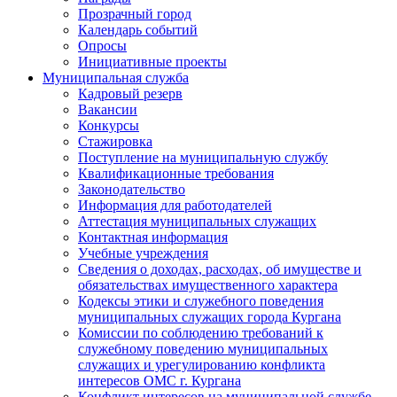
Прозрачный город
Календарь событий
Опросы
Инициативные проекты
Муниципальная служба
Кадровый резерв
Вакансии
Конкурсы
Стажировка
Поступление на муниципальную службу
Квалификационные требования
Законодательство
Информация для работодателей
Аттестация муниципальных служащих
Контактная информация
Учебные учреждения
Сведения о доходах, расходах, об имуществе и
обязательствах имущественного характера
Кодексы этики и служебного поведения
муниципальных служащих города Кургана
Комиссии по соблюдению требований к
служебному поведению муниципальных
служащих и урегулированию конфликта
интересов ОМС г. Кургана
Конфликт интересов на муниципальной службе