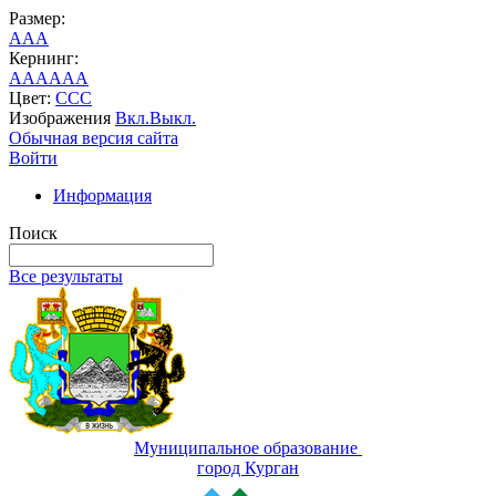
Размер:
A
A
A
Кернинг:
AA
AA
AA
Цвет:
C
C
C
Изображения
Вкл.
Выкл.
Обычная версия сайта
Войти
Информация
Поиск
Все результаты
Муниципальное образование
город Курган