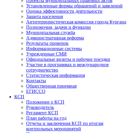
Проекты муниципальных правовых актов
Установленные формы обращений и заявлений
Оценка эффективности деятельности
Защита населения
Антитеррористическая комиссия города Кургана
Полномочия, задачи и функции
Муниципальная служба
Административная реформа
Результаты проверок
Информационные системы
Учрежденные СМИ
Официальные визиты и рабочие поездки
Участие в программах и международное
сотрудничество
Статистическая информация
Контакты
Общественная приемная
ЕГИССО
КСП
Положение о КСП
Руководитель
Регламент КСП
План работы на год
Отчеты и заключения КСП по итогам
контрольных мероприятий