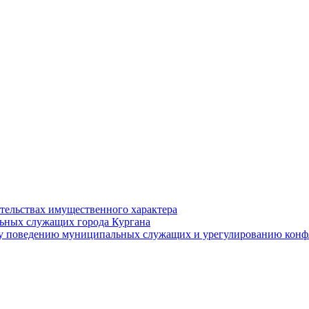
ательствах имущественного характера
ьных служащих города Кургана
у поведению муниципальных служащих и урегулированию конфл