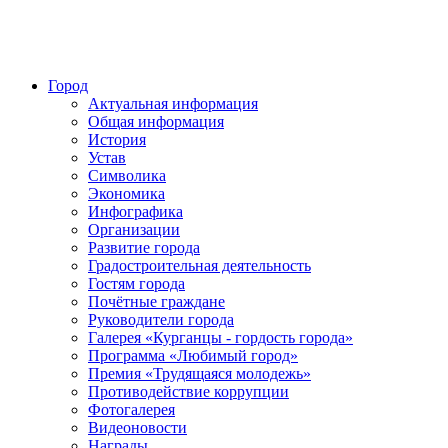
Город
Актуальная информация
Общая информация
История
Устав
Символика
Экономика
Инфографика
Организации
Развитие города
Градостроительная деятельность
Гостям города
Почётные граждане
Руководители города
Галерея «Курганцы - гордость города»
Программа «Любимый город»
Премия «Трудящаяся молодежь»
Противодействие коррупции
Фотогалерея
Видеоновости
Награды