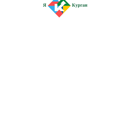
Я
Курган