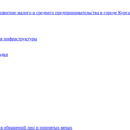
звитию малого и среднего предпринимательства в городе Курга
ов инфраструктуры
адки
ия обращений лиц и принятых мерах