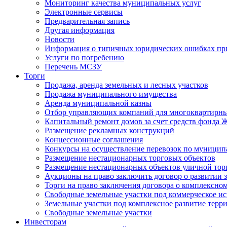
Мониторинг качества муниципальных услуг
Электронные сервисы
Предварительная запись
Другая информация
Новости
Информация о типичных юридических ошибках при
Услуги по погребению
Перечень МСЗУ
Торги
Продажа, аренда земельных и лесных участков
Продажа муниципального имущества
Аренда муниципальной казны
Отбор управляющих компаний для многоквартирн
Капитальный ремонт домов за счет средств фонда
Размещение рекламных конструкций
Концессионные соглашения
Конкурсы на осуществление перевозок по муници
Размещение нестационарных торговых объектов
Размещение нестационарных объектов уличной тор
Аукционы на право заключить договор о развитии 
Торги на право заключения договора о комплексно
Свободные земельные участки под коммерческое и
Земельные участки под комплексное развитие терр
Свободные земельные участки
Инвесторам