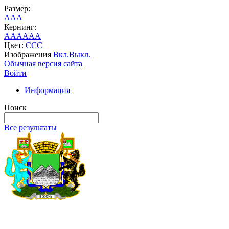
Размер:
A
A
A
Кернинг:
AA
AA
AA
Цвет:
C
C
C
Изображения
Вкл.
Выкл.
Обычная версия сайта
Войти
Информация
Поиск
Все результаты