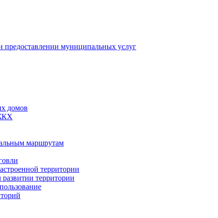
 предоставлении муниципальных услуг
ых домов
 ЖКХ
пальным маршрутам
говли
застроенной территории
м развитии территории
спользование
иторий