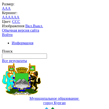
Размер:
A
A
A
Кернинг:
AA
AA
AA
Цвет:
C
C
C
Изображения
Вкл.
Выкл.
Обычная версия сайта
Войти
Информация
Поиск
Все результаты
Муниципальное образование
город Курган