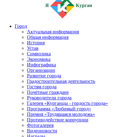
Я
Курган
Город
Актуальная информация
Общая информация
История
Устав
Символика
Экономика
Инфографика
Организации
Развитие города
Градостроительная деятельность
Гостям города
Почётные граждане
Руководители города
Галерея «Курганцы - гордость города»
Программа «Любимый город»
Премия «Трудящаяся молодежь»
Противодействие коррупции
Фотогалерея
Видеоновости
Награды