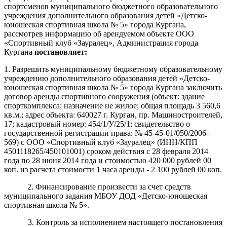
спортсменов муниципального бюджетного образовательного
учреждения дополнительного образования детей «Детско-
юношеская спортивная школа № 5» города Кургана,
рассмотрев информацию об арендуемом объекте ООО
«Спортивный клуб «Зауралец», Администрация города
Кургана
поста
н
овляет:
1. Разрешить муниципальному бюджетному образовательному
учреждению дополнительного образования детей «Детско-
юношеская спортивная школа № 5» города Кургана заключить
договор аренды спортивного сооружения (объект: здание
спорткомплекса; назначение не жилое; общая площадь 3 560,6
кв.м.; адрес объекта: 640027 г. Курган, пр. Машиностроителей,
17; кадастровый номер: 454/1/У/25/1; свидетельство о
государственной регистрации права: № 45-45-01/050/2006-
569) с ООО «Спортивный клуб «Зауралец» (ИНН/КПП
4501118265/450101001) сроком действия с 28 февраля 2014
года по 28 июня 2014 года и стоимостью 420 000 рублей 00
коп. из расчета стоимости 1 часа аренды - 2 100 рублей 00 коп.
2. Финансирование произвести за счет средств
муниципального задания МБОУ ДОД «Детско-юношеская
спортивная школа № 5».
3. Контроль за исполнением настоящего постановления