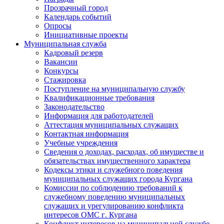
Прозрачный город
Календарь событий
Опросы
Инициативные проекты
Муниципальная служба
Кадровый резерв
Вакансии
Конкурсы
Стажировка
Поступление на муниципальную службу
Квалификационные требования
Законодательство
Информация для работодателей
Аттестация муниципальных служащих
Контактная информация
Учебные учреждения
Сведения о доходах, расходах, об имуществе и
обязательствах имущественного характера
Кодексы этики и служебного поведения
муниципальных служащих города Кургана
Комиссии по соблюдению требований к
служебному поведению муниципальных
служащих и урегулированию конфликта
интересов ОМС г. Кургана
Конфликт интересов на муниципальной службе