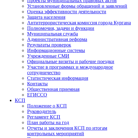
Проекты муниципальных правовых актов
Установленные формы обращений и заявлений
Оценка эффективности деятельности
Защита населения
Антитеррористическая комиссия города Кургана
Полномочия, задачи и функции
Муниципальная служба
Административная реформа
Результаты проверок
Информационные системы
Учрежденные СМИ
Официальные визиты и рабочие поездки
Участие в программах и международное
сотрудничество
Статистическая информация
Контакты
Общественная приемная
ЕГИССО
КСП
Положение о КСП
Руководитель
Регламент КСП
План работы на год
Отчеты и заключения КСП по итогам
контрольных мероприятий