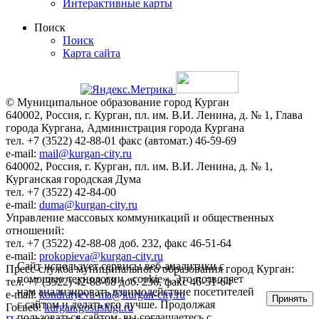
Интерактивные карты
Поиск
Поиск
Карта сайта
© Муниципальное образование город Курган
640002, Россия, г. Курган, пл. им. В.И. Ленина, д. № 1, Глава
города Кургана, Администрация города Кургана
тел. +7 (3522) 42-88-01 факс (автомат.) 46-59-69
e-mail:
mail@kurgan-city.ru
640002, Россия, г. Курган, пл. им. В.И. Ленина, д. № 1,
Курганская городская Дума
тел. +7 (3522) 42-84-00
e-mail:
duma@kurgan-city.ru
Управление массовых коммуникаций и общественных
отношений:
тел. +7 (3522) 42-88-08 доб. 232, факс 46-51-64
e-mail:
prokopieva@kurgan-city.ru
Сайт использует сервисы веб-аналитики с
Пресс-служба муниципального образования город Курган:
помощью технологии «cookie». Это позволяет
тел. +7 (3522) 42-88-08 доб. 236, факс 46-51-64
нам анализировать взаимодействие посетителей
e-mail:
kondratyeva-ma@kurgan-city.ru
Принять
с сайтом и делать его лучше. Продолжая
Госвеб:
kurgan.gosuslugi.ru
пользоваться сайтом, вы соглашаетесь с