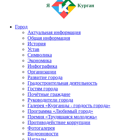
Я
Курган
Город
Актуальная информация
Общая информация
История
Устав
Символика
Экономика
Инфографика
Организации
Развитие города
Градостроительная деятельность
Гостям города
Почётные граждане
Руководители города
Галерея «Курганцы - гордость города»
Программа «Любимый город»
Премия «Трудящаяся молодежь»
Противодействие коррупции
Фотогалерея
Видеоновости
Награды