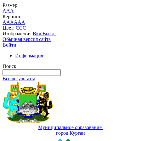
Размер:
A
A
A
Кернинг:
AA
AA
AA
Цвет:
C
C
C
Изображения
Вкл.
Выкл.
Обычная версия сайта
Войти
Информация
Поиск
Все результаты
Муниципальное образование
город Курган