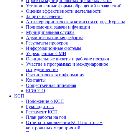
Проекты муниципальных правовых актов
Установленные формы обращений и заявлений
Оценка эффективности деятельности
Защита населения
Антитеррористическая комиссия города Кургана
Полномочия, задачи и функции
Муниципальная служба
Административная реформа
Результаты проверок
Информационные системы
Учрежденные СМИ
Официальные визиты и рабочие поездки
Участие в программах и международное
сотрудничество
Статистическая информация
Контакты
Общественная приемная
ЕГИССО
КСП
Положение о КСП
Руководитель
Регламент КСП
План работы на год
Отчеты и заключения КСП по итогам
контрольных мероприятий