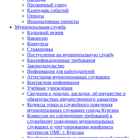
Прозрачный город
Календарь событий
Опросы
Инициативные проекты
Муниципальная служба
Кадровый резерв
Вакансии
Конкурсы
Стажировка
Поступление на муниципальную службу
Квалификационные требования
Законодательство
Информация для работодателей
Аттестация муниципальных служащих
Контактная информация
Учебные учреждения
Сведения о доходах, расходах, об имуществе и
обязательствах имущественного характера
Кодексы этики и служебного поведения
муниципальных служащих города Кургана
Комиссии по соблюдению требований к
служебному поведению муниципальных
служащих и урегулированию конфликта
интересов ОМС г. Кургана
Конфликт интересов на муниципальной службе