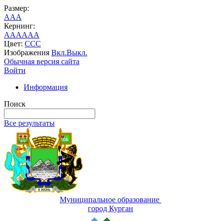
Размер:
A
A
A
Кернинг:
AA
AA
AA
Цвет:
C
C
C
Изображения
Вкл.
Выкл.
Обычная версия сайта
Войти
Информация
Поиск
Все результаты
Муниципальное образование
город Курган