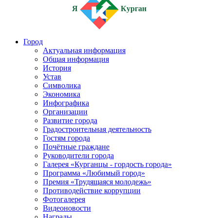
Я
Курган
Город
Актуальная информация
Общая информация
История
Устав
Символика
Экономика
Инфографика
Организации
Развитие города
Градостроительная деятельность
Гостям города
Почётные граждане
Руководители города
Галерея «Курганцы - гордость города»
Программа «Любимый город»
Премия «Трудящаяся молодежь»
Противодействие коррупции
Фотогалерея
Видеоновости
Награды