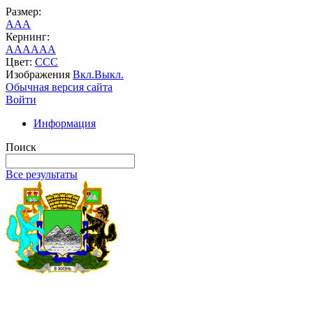
Размер:
A
A
A
Кернинг:
AA
AA
AA
Цвет:
C
C
C
Изображения
Вкл.
Выкл.
Обычная версия сайта
Войти
Информация
Поиск
Все результаты