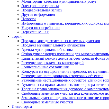
Мониторинг качества муниципальных услуг
Электронные сервисы
Предварительная запись
Другая информация
Новости
Информация о типичных юридических ошибках при
Услуги по погребению
Перечень МСЗУ
Торги
Продажа, аренда земельных и лесных участков
Продажа муниципального имущества
Аренда муниципальной казны
Отбор управляющих компаний для многоквартирн
Капитальный ремонт домов за счет средств фонда
Размещение рекламных конструкций
Концессионные соглашения
Конкурсы на осуществление перевозок по муници
Размещение нестационарных торговых объектов
Размещение нестационарных объектов уличной тор
Аукционы на право заключить договор о развитии 
Торги на право заключения договора о комплексно
Свободные земельные участки под коммерческое и
Земельные участки под комплексное развитие терр
Свободные земельные участки
Инвесторам