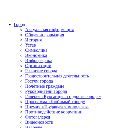
Город
Актуальная информация
Общая информация
История
Устав
Символика
Экономика
Инфографика
Организации
Развитие города
Градостроительная деятельность
Гостям города
Почётные граждане
Руководители города
Галерея «Курганцы - гордость города»
Программа «Любимый город»
Премия «Трудящаяся молодежь»
Противодействие коррупции
Фотогалерея
Видеоновости
Награды