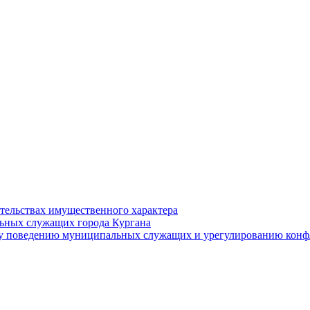
ательствах имущественного характера
ьных служащих города Кургана
у поведению муниципальных служащих и урегулированию конфл