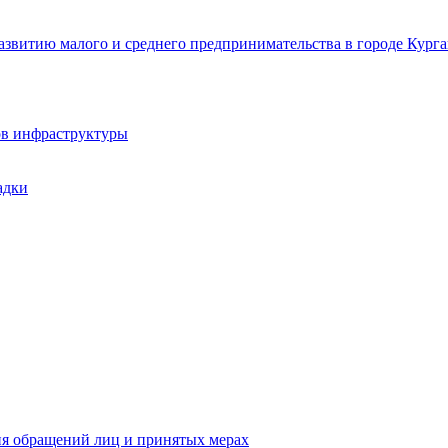
звитию малого и среднего предпринимательства в городе Курга
ов инфраструктуры
адки
ия обращений лиц и принятых мерах