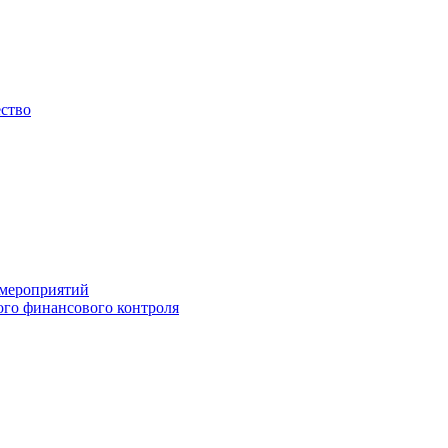
ество
 мероприятий
го финансового контроля