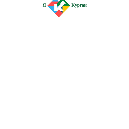
Я
Курган