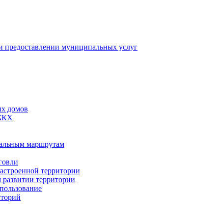
 предоставлении муниципальных услуг
ых домов
 ЖКХ
пальным маршрутам
говли
застроенной территории
м развитии территории
спользование
иторий