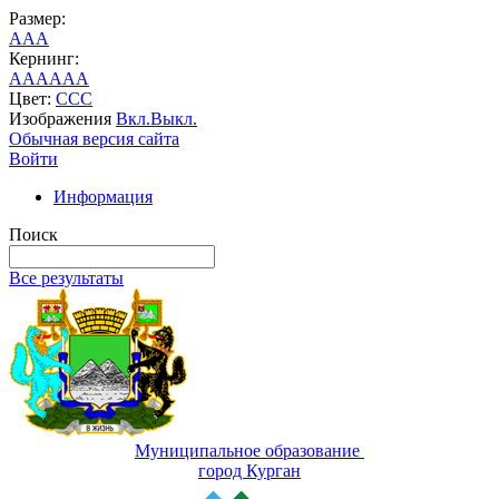
Размер:
A
A
A
Кернинг:
AA
AA
AA
Цвет:
C
C
C
Изображения
Вкл.
Выкл.
Обычная версия сайта
Войти
Информация
Поиск
Все результаты
Муниципальное образование
город Курган