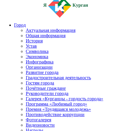
Я
Курган
Город
Актуальная информация
Общая информация
История
Устав
Символика
Экономика
Инфографика
Организации
Развитие города
Градостроительная деятельность
Гостям города
Почётные граждане
Руководители города
Галерея «Курганцы - гордость города»
Программа «Любимый город»
Премия «Трудящаяся молодежь»
Противодействие коррупции
Фотогалерея
Видеоновости
Награды