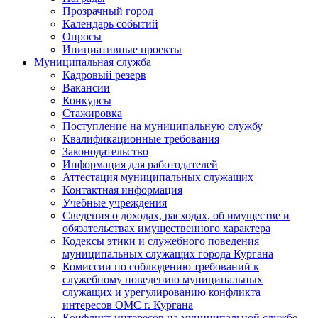
Прозрачный город
Календарь событий
Опросы
Инициативные проекты
Муниципальная служба
Кадровый резерв
Вакансии
Конкурсы
Стажировка
Поступление на муниципальную службу
Квалификационные требования
Законодательство
Информация для работодателей
Аттестация муниципальных служащих
Контактная информация
Учебные учреждения
Сведения о доходах, расходах, об имуществе и
обязательствах имущественного характера
Кодексы этики и служебного поведения
муниципальных служащих города Кургана
Комиссии по соблюдению требований к
служебному поведению муниципальных
служащих и урегулированию конфликта
интересов ОМС г. Кургана
Конфликт интересов на муниципальной службе