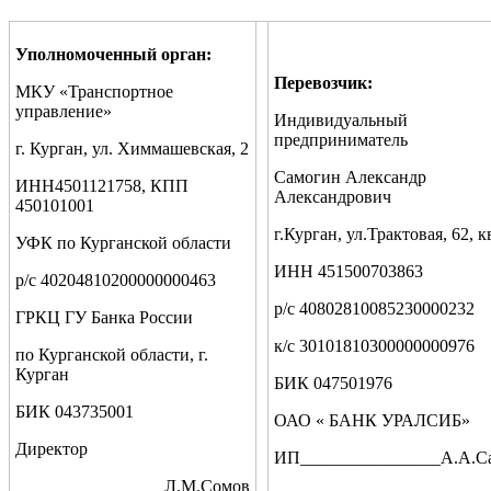
Уполномоченный орган:
Перевозчик:
МКУ «Транспортное
управление»
Индивидуальный
предприниматель
г. Курган, ул. Химмашевская, 2
Самогин Александр
ИНН4501121758, КПП
Александрович
450101001
г.Курган, ул.Трактовая, 62, к
УФК по Курганской области
ИНН 451500703863
р/с 40204810200000000463
р/с 40802810085230000232
ГРКЦ ГУ Банка России
к/с 30101810300000000976
по Курганской области, г.
Курган
БИК 047501976
БИК 043735001
ОАО « БАНК УРАЛСИБ»
Директор
ИП________________А.А.С
_________________Л.М.Сомов