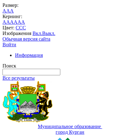
Размер:
A
A
A
Кернинг:
AA
AA
AA
Цвет:
C
C
C
Изображения
Вкл.
Выкл.
Обычная версия сайта
Войти
Информация
Поиск
Все результаты
Муниципальное образование
город Курган