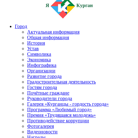
Я
Курган
Город
Актуальная информация
Общая информация
История
Устав
Символика
Экономика
Инфографика
Организации
Развитие города
Градостроительная деятельность
Гостям города
Почётные граждане
Руководители города
Галерея «Курганцы - гордость города»
Программа «Любимый город»
Премия «Трудящаяся молодежь»
Противодействие коррупции
Фотогалерея
Видеоновости
Награды