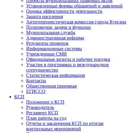
Проекты муниципальных правовых актов
Установленные формы обращений и заявлений
Оценка эффективности деятельности
Защита населения
Антитеррористическая комиссия города Кургана
Полномочия, задачи и функции
Муниципальная служба
Административная реформа
Результаты проверок
Информационные системы
Учрежденные СМИ
Официальные визиты и рабочие поездки
Участие в программах и международное
сотрудничество
Статистическая информация
Контакты
Общественная приемная
ЕГИССО
КСП
Положение о КСП
Руководитель
Регламент КСП
План работы на год
Отчеты и заключения КСП по итогам
контрольных мероприятий