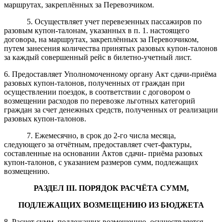
маршрутах, закреплённых за Перевозчиком.
5. Осуществляет учет перевезенных пассажиров по
разовым купон-талонам, указанных в п. 1. настоящего
договора, на маршрутах, закреплённых за Перевозчиком,
путем занесения количества принятых разовых купон-талонов
за каждый совершенный рейс в билетно-учетный лист.
6. Предоставляет Уполномоченному органу Акт сдачи-приёма
разовых купон-талонов, полученных от граждан при
осуществлении поездок, в соответствии с договором о
возмещении расходов по перевозке льготных категорий
граждан за счет денежных средств, полученных от реализации
разовых купон-талонов.
7. Ежемесячно, в срок до 2-го числа месяца,
следующего за отчётным, предоставляет счет-фактуры,
составленные на основании Актов сдачи- приёма разовых
купон-талонов, с указанием размеров сумм, подлежащих
возмещению.
РАЗДЕЛ III. ПОРЯДОК РАСЧЁТА СУММ,
ПОДЛЕЖАЩИХ ВОЗМЕЩЕНИЮ ИЗ БЮДЖЕТА
8. Расчет сумм, подлежащих возмещению, осуществляется