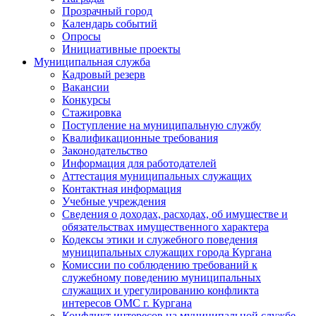
Прозрачный город
Календарь событий
Опросы
Инициативные проекты
Муниципальная служба
Кадровый резерв
Вакансии
Конкурсы
Стажировка
Поступление на муниципальную службу
Квалификационные требования
Законодательство
Информация для работодателей
Аттестация муниципальных служащих
Контактная информация
Учебные учреждения
Сведения о доходах, расходах, об имуществе и
обязательствах имущественного характера
Кодексы этики и служебного поведения
муниципальных служащих города Кургана
Комиссии по соблюдению требований к
служебному поведению муниципальных
служащих и урегулированию конфликта
интересов ОМС г. Кургана
Конфликт интересов на муниципальной службе