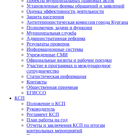
Проекты муниципальных правовых актов
Установленные формы обращений и заявлений
Оценка эффективности деятельности
Защита населения
Антитеррористическая комиссия города Кургана
Полномочия, задачи и функции
Муниципальная служба
Административная реформа
Результаты проверок
Информационные системы
Учрежденные СМИ
Официальные визиты и рабочие поездки
Участие в программах и международное
сотрудничество
Статистическая информация
Контакты
Общественная приемная
ЕГИССО
КСП
Положение о КСП
Руководитель
Регламент КСП
План работы на год
Отчеты и заключения КСП по итогам
контрольных мероприятий