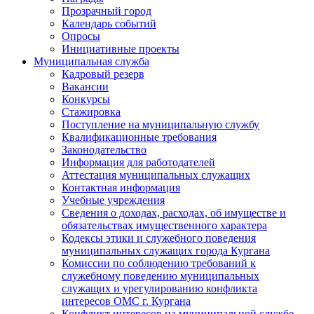
Прозрачный город
Календарь событий
Опросы
Инициативные проекты
Муниципальная служба
Кадровый резерв
Вакансии
Конкурсы
Стажировка
Поступление на муниципальную службу
Квалификационные требования
Законодательство
Информация для работодателей
Аттестация муниципальных служащих
Контактная информация
Учебные учреждения
Сведения о доходах, расходах, об имуществе и
обязательствах имущественного характера
Кодексы этики и служебного поведения
муниципальных служащих города Кургана
Комиссии по соблюдению требований к
служебному поведению муниципальных
служащих и урегулированию конфликта
интересов ОМС г. Кургана
Конфликт интересов на муниципальной службе