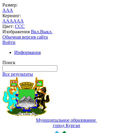
Размер:
A
A
A
Кернинг:
AA
AA
AA
Цвет:
C
C
C
Изображения
Вкл.
Выкл.
Обычная версия сайта
Войти
Информация
Поиск
Все результаты
Муниципальное образование
город Курган