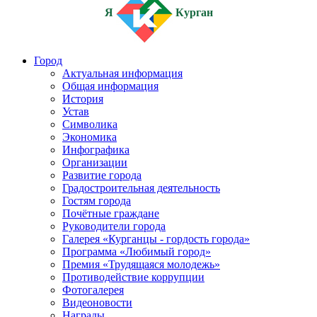
Я
Курган
Город
Актуальная информация
Общая информация
История
Устав
Символика
Экономика
Инфографика
Организации
Развитие города
Градостроительная деятельность
Гостям города
Почётные граждане
Руководители города
Галерея «Курганцы - гордость города»
Программа «Любимый город»
Премия «Трудящаяся молодежь»
Противодействие коррупции
Фотогалерея
Видеоновости
Награды