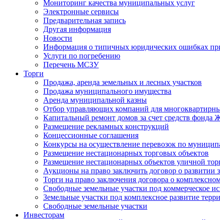
Мониторинг качества муниципальных услуг
Электронные сервисы
Предварительная запись
Другая информация
Новости
Информация о типичных юридических ошибках при
Услуги по погребению
Перечень МСЗУ
Торги
Продажа, аренда земельных и лесных участков
Продажа муниципального имущества
Аренда муниципальной казны
Отбор управляющих компаний для многоквартирн
Капитальный ремонт домов за счет средств фонда
Размещение рекламных конструкций
Концессионные соглашения
Конкурсы на осуществление перевозок по муници
Размещение нестационарных торговых объектов
Размещение нестационарных объектов уличной тор
Аукционы на право заключить договор о развитии 
Торги на право заключения договора о комплексно
Свободные земельные участки под коммерческое и
Земельные участки под комплексное развитие терр
Свободные земельные участки
Инвесторам