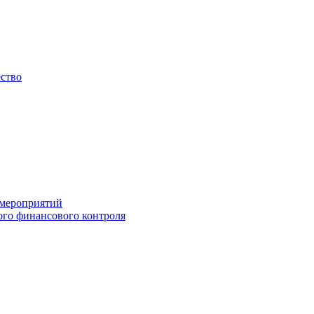
ество
 мероприятий
го финансового контроля