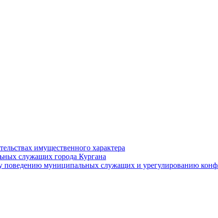
ательствах имущественного характера
ьных служащих города Кургана
у поведению муниципальных служащих и урегулированию конфл