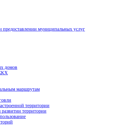
 предоставлении муниципальных услуг
ых домов
 ЖКХ
пальным маршрутам
говли
застроенной территории
м развитии территории
спользование
иторий