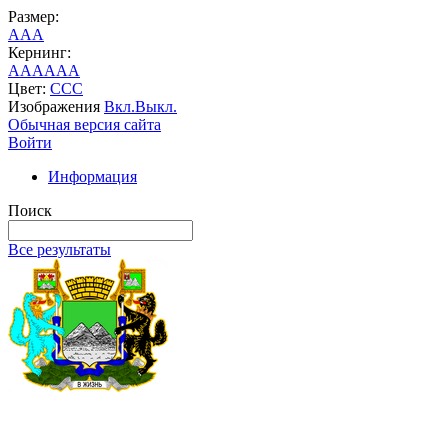
Размер:
A
A
A
Кернинг:
AA
AA
AA
Цвет:
C
C
C
Изображения
Вкл.
Выкл.
Обычная версия сайта
Войти
Информация
Поиск
Все результаты