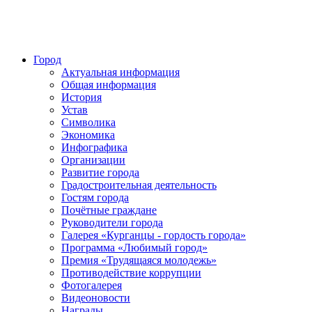
Город
Актуальная информация
Общая информация
История
Устав
Символика
Экономика
Инфографика
Организации
Развитие города
Градостроительная деятельность
Гостям города
Почётные граждане
Руководители города
Галерея «Курганцы - гордость города»
Программа «Любимый город»
Премия «Трудящаяся молодежь»
Противодействие коррупции
Фотогалерея
Видеоновости
Награды