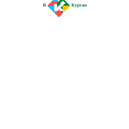
Я
Курган