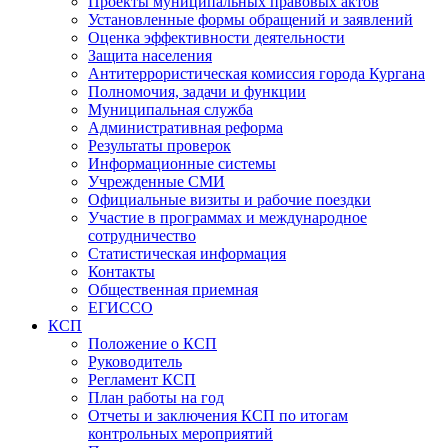
Проекты муниципальных правовых актов
Установленные формы обращений и заявлений
Оценка эффективности деятельности
Защита населения
Антитеррористическая комиссия города Кургана
Полномочия, задачи и функции
Муниципальная служба
Административная реформа
Результаты проверок
Информационные системы
Учрежденные СМИ
Официальные визиты и рабочие поездки
Участие в программах и международное
сотрудничество
Статистическая информация
Контакты
Общественная приемная
ЕГИССО
КСП
Положение о КСП
Руководитель
Регламент КСП
План работы на год
Отчеты и заключения КСП по итогам
контрольных мероприятий