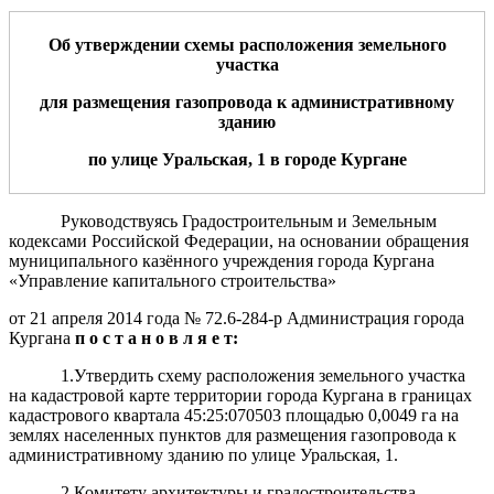
Об утверждении схемы расположения земельн
ого
участк
а
для размещения
газопровода
к административному
зданию
по улице
Уральская
, 1
в городе Кургане
Руководствуясь Градостроительным и Земельным
кодексами Российской Федерации, на основании обращения
муниципального казённого учреждения города Кургана
«Управление капитального строительства»
от 21 апреля 2014 года № 72.6-284-р Администрация города
Кургана
п о с т а н о в л я е т:
1.Утвердить схему расположения земельного участка
на кадастровой карте территории города Кургана в границах
кадастрового квартала 45:25:070503 площадью 0,0049 га на
землях населенных пунктов для размещения газопровода к
административному зданию по улице Уральская, 1.
2.Комитету архитектуры и градостроительства