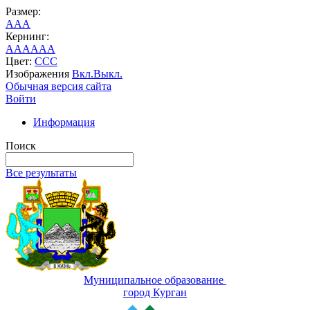
Размер:
A
A
A
Кернинг:
AA
AA
AA
Цвет:
C
C
C
Изображения
Вкл.
Выкл.
Обычная версия сайта
Войти
Информация
Поиск
Все результаты
Муниципальное образование
город Курган