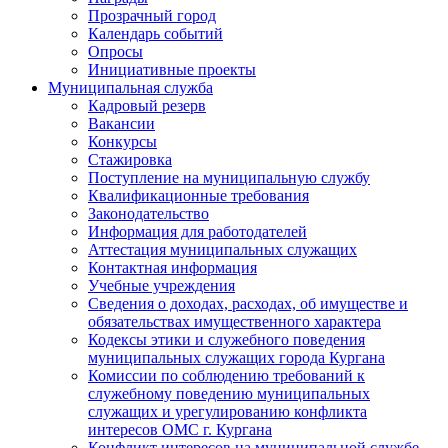
Прозрачный город
Календарь событий
Опросы
Инициативные проекты
Муниципальная служба
Кадровый резерв
Вакансии
Конкурсы
Стажировка
Поступление на муниципальную службу
Квалификационные требования
Законодательство
Информация для работодателей
Аттестация муниципальных служащих
Контактная информация
Учебные учреждения
Сведения о доходах, расходах, об имуществе и
обязательствах имущественного характера
Кодексы этики и служебного поведения
муниципальных служащих города Кургана
Комиссии по соблюдению требований к
служебному поведению муниципальных
служащих и урегулированию конфликта
интересов ОМС г. Кургана
Конфликт интересов на муниципальной службе