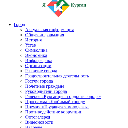
Я
Курган
Город
Актуальная информация
Общая информация
История
Устав
Символика
Экономика
Инфографика
Организации
Развитие города
Градостроительная деятельность
Гостям города
Почётные граждане
Руководители города
Галерея «Курганцы - гордость города»
Программа «Любимый город»
Премия «Трудящаяся молодежь»
Противодействие коррупции
Фотогалерея
Видеоновости
Награды