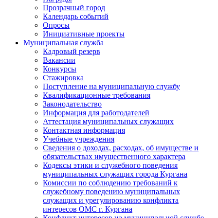
Прозрачный город
Календарь событий
Опросы
Инициативные проекты
Муниципальная служба
Кадровый резерв
Вакансии
Конкурсы
Стажировка
Поступление на муниципальную службу
Квалификационные требования
Законодательство
Информация для работодателей
Аттестация муниципальных служащих
Контактная информация
Учебные учреждения
Сведения о доходах, расходах, об имуществе и
обязательствах имущественного характера
Кодексы этики и служебного поведения
муниципальных служащих города Кургана
Комиссии по соблюдению требований к
служебному поведению муниципальных
служащих и урегулированию конфликта
интересов ОМС г. Кургана
Конфликт интересов на муниципальной службе