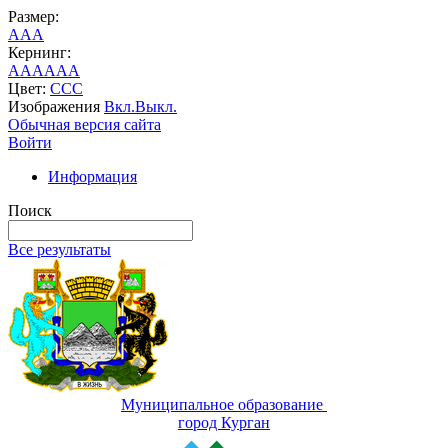
Размер:
A
A
A
Кернинг:
AA
AA
AA
Цвет:
C
C
C
Изображения
Вкл.
Выкл.
Обычная версия сайта
Войти
Информация
Поиск
Все результаты
Муниципальное образование
город Курган