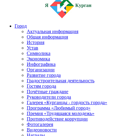
Я
Курган
Город
Актуальная информация
Общая информация
История
Устав
Символика
Экономика
Инфографика
Организации
Развитие города
Градостроительная деятельность
Гостям города
Почётные граждане
Руководители города
Галерея «Курганцы - гордость города»
Программа «Любимый город»
Премия «Трудящаяся молодежь»
Противодействие коррупции
Фотогалерея
Видеоновости
Награды