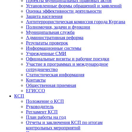
Проекты муниципальных правовых актов
Установленные формы обращений и заявлений
Оценка эффективности деятельности
Защита населения
Антитеррористическая комиссия города Кургана
Полномочия, задачи и функции
Муниципальная служба
Административная реформа
Результаты проверок
Информационные системы
Учрежденные СМИ
Официальные визиты и рабочие поездки
Участие в программах и международное
сотрудничество
Статистическая информация
Контакты
Общественная приемная
ЕГИССО
КСП
Положение о КСП
Руководитель
Регламент КСП
План работы на год
Отчеты и заключения КСП по итогам
контрольных мероприятий