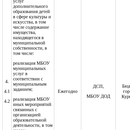
услуг
дополнительного
образования детей
в сфере культуры и
искусства, в том
числе содержание
имущества,
находящегося в
муниципальной
собственности, в
том числе:
реализация МБОУ
муниципальных
услуг в
соответствии с
4.
муниципальным
Бюд
ДСП,
заданием
;
4.1
Ежегодно
гор
МБОУ ДОД
Кур
реализация МБОУ
4.2
иных мероприятий
связанных с
организацией
образовательной
деятельности
, в том