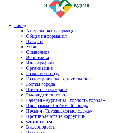
Я
Курган
Город
Актуальная информация
Общая информация
История
Устав
Символика
Экономика
Инфографика
Организации
Развитие города
Градостроительная деятельность
Гостям города
Почётные граждане
Руководители города
Галерея «Курганцы - гордость города»
Программа «Любимый город»
Премия «Трудящаяся молодежь»
Противодействие коррупции
Фотогалерея
Видеоновости
Награды