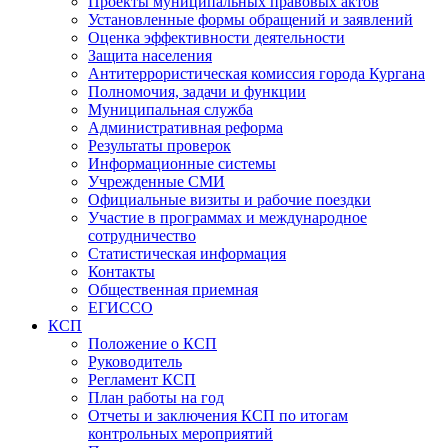
Проекты муниципальных правовых актов
Установленные формы обращений и заявлений
Оценка эффективности деятельности
Защита населения
Антитеррористическая комиссия города Кургана
Полномочия, задачи и функции
Муниципальная служба
Административная реформа
Результаты проверок
Информационные системы
Учрежденные СМИ
Официальные визиты и рабочие поездки
Участие в программах и международное
сотрудничество
Статистическая информация
Контакты
Общественная приемная
ЕГИССО
КСП
Положение о КСП
Руководитель
Регламент КСП
План работы на год
Отчеты и заключения КСП по итогам
контрольных мероприятий