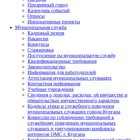
Прозрачный город
Календарь событий
Опросы
Инициативные проекты
Муниципальная служба
Кадровый резерв
Вакансии
Конкурсы
Стажировка
Поступление на муниципальную службу
Квалификационные требования
Законодательство
Информация для работодателей
Аттестация муниципальных служащих
Контактная информация
Учебные учреждения
Сведения о доходах, расходах, об имуществе и
обязательствах имущественного характера
Кодексы этики и служебного поведения
муниципальных служащих города Кургана
Комиссии по соблюдению требований к
служебному поведению муниципальных
служащих и урегулированию конфликта
интересов ОМС г. Кургана
Конфликт интересов на муниципальной службе