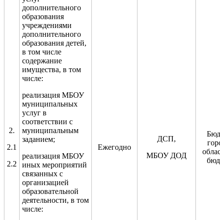
дополнительного
образования
учреждениями
дополнительного
образования детей,
в том числе
содержание
имущества, в том
числе:
реализация МБОУ
муниципальных
услуг в
соответствии с
2.
муниципальным
Бюд
ДСП,
заданием
;
гор
2.1
Ежегодно
обла
МБОУ ДОД
реализация МБОУ
бюд
2.2
иных мероприятий
связанных с
организацией
образовательной
деятельности
, в том
числе: