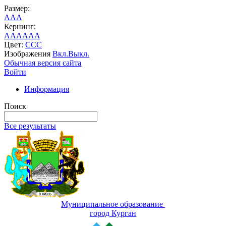
Размер:
A
A
A
Кернинг:
AA
AA
AA
Цвет:
C
C
C
Изображения
Вкл.
Выкл.
Обычная версия сайта
Войти
Информация
Поиск
Все результаты
Муниципальное образование
город Курган