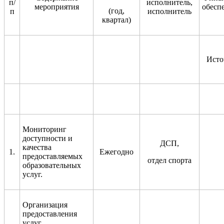
п/
исполнитель,
мероприяти
я
обесп
(год,
п
исполнитель
квартал)
Исто
Мониторинг
доступности и
ДСП,
качества
1.
Ежегодно
предоставляемых
отдел спорта
образовательных
услуг
.
Организация
предоставления
услуг