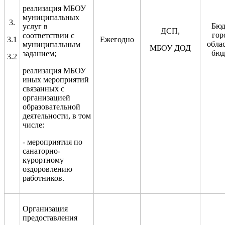
реализация МБОУ
муниципальных
3.
Бюд
услуг в
ДСП,
гор
соответствии с
3.1
Ежегодно
обла
муниципальным
МБОУ ДОД
бюд
заданием
;
3.2
реализация МБОУ
иных мероприятий
связанных с
организацией
образовательной
деятельности
, в том
числе:
-
мероприятия по
санаторно-
курортному
оздоровлению
работников.
Организация
предоставления