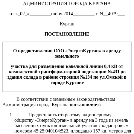
АДМИНИСТРАЦИЯ ГОРОДА КУРГАНА
от «_02_»_________июня 2014_________ г. N__4079___
Курган
ПОСТАНОВЛЕНИЕ
О предоставлении
О
А
О «
ЭнергоКурган
»
в
аренду
земельного
участка для
размещения
кабельной линии 0,4 кВ от
комплектной трансформаторной подстанции №431 до
здания склада в районе строения №134
по ул.Омской
в
город
е
Курган
е
В соответствии с земельным законодательством
Администрация города Кургана
постановляет:
Предоставить открытому акционерному
обществу «ЭнергоКурган» в аренду на 3 года из земель
населенных пунктов земельный участок с кадастровым
номером 45:25:040104:523, площадью 157 кв. метров для