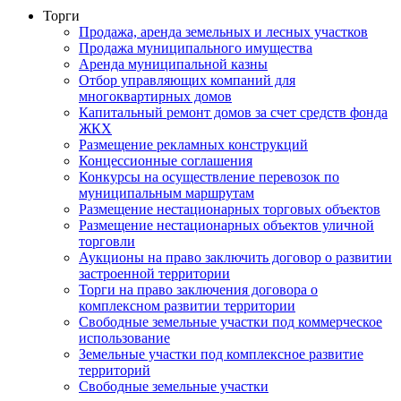
Торги
Продажа, аренда земельных и лесных участков
Продажа муниципального имущества
Аренда муниципальной казны
Отбор управляющих компаний для
многоквартирных домов
Капитальный ремонт домов за счет средств фонда
ЖКХ
Размещение рекламных конструкций
Концессионные соглашения
Конкурсы на осуществление перевозок по
муниципальным маршрутам
Размещение нестационарных торговых объектов
Размещение нестационарных объектов уличной
торговли
Аукционы на право заключить договор о развитии
застроенной территории
Торги на право заключения договора о
комплексном развитии территории
Свободные земельные участки под коммерческое
использование
Земельные участки под комплексное развитие
территорий
Свободные земельные участки