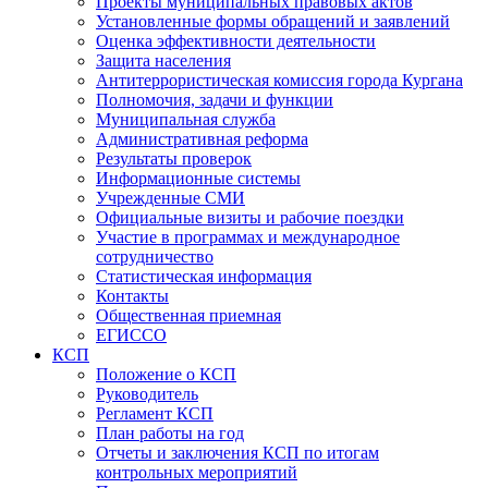
Проекты муниципальных правовых актов
Установленные формы обращений и заявлений
Оценка эффективности деятельности
Защита населения
Антитеррористическая комиссия города Кургана
Полномочия, задачи и функции
Муниципальная служба
Административная реформа
Результаты проверок
Информационные системы
Учрежденные СМИ
Официальные визиты и рабочие поездки
Участие в программах и международное
сотрудничество
Статистическая информация
Контакты
Общественная приемная
ЕГИССО
КСП
Положение о КСП
Руководитель
Регламент КСП
План работы на год
Отчеты и заключения КСП по итогам
контрольных мероприятий