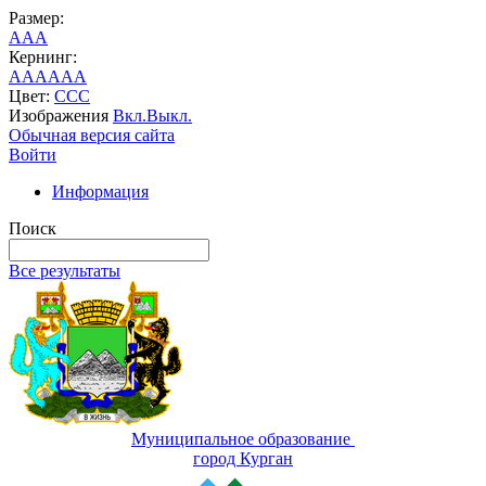
Размер:
A
A
A
Кернинг:
AA
AA
AA
Цвет:
C
C
C
Изображения
Вкл.
Выкл.
Обычная версия сайта
Войти
Информация
Поиск
Все результаты
Муниципальное образование
город Курган