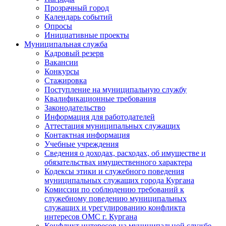
Прозрачный город
Календарь событий
Опросы
Инициативные проекты
Муниципальная служба
Кадровый резерв
Вакансии
Конкурсы
Стажировка
Поступление на муниципальную службу
Квалификационные требования
Законодательство
Информация для работодателей
Аттестация муниципальных служащих
Контактная информация
Учебные учреждения
Сведения о доходах, расходах, об имуществе и
обязательствах имущественного характера
Кодексы этики и служебного поведения
муниципальных служащих города Кургана
Комиссии по соблюдению требований к
служебному поведению муниципальных
служащих и урегулированию конфликта
интересов ОМС г. Кургана
Конфликт интересов на муниципальной службе