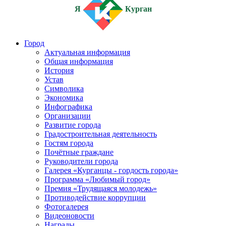
Я
Курган
Город
Актуальная информация
Общая информация
История
Устав
Символика
Экономика
Инфографика
Организации
Развитие города
Градостроительная деятельность
Гостям города
Почётные граждане
Руководители города
Галерея «Курганцы - гордость города»
Программа «Любимый город»
Премия «Трудящаяся молодежь»
Противодействие коррупции
Фотогалерея
Видеоновости
Награды