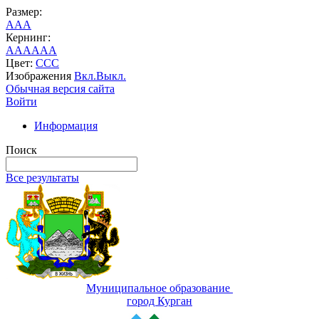
Размер:
A
A
A
Кернинг:
AA
AA
AA
Цвет:
C
C
C
Изображения
Вкл.
Выкл.
Обычная версия сайта
Войти
Информация
Поиск
Все результаты
Муниципальное образование
город Курган