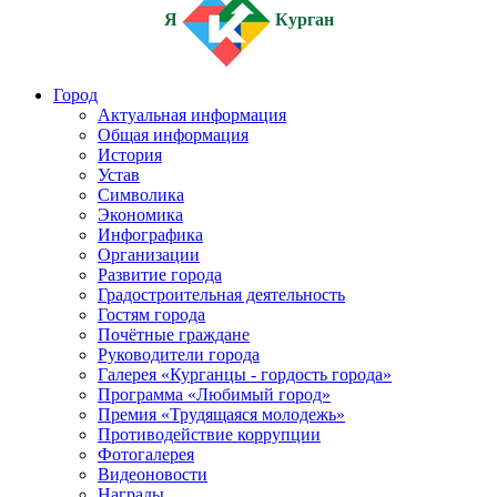
Я
Курган
Город
Актуальная информация
Общая информация
История
Устав
Символика
Экономика
Инфографика
Организации
Развитие города
Градостроительная деятельность
Гостям города
Почётные граждане
Руководители города
Галерея «Курганцы - гордость города»
Программа «Любимый город»
Премия «Трудящаяся молодежь»
Противодействие коррупции
Фотогалерея
Видеоновости
Награды