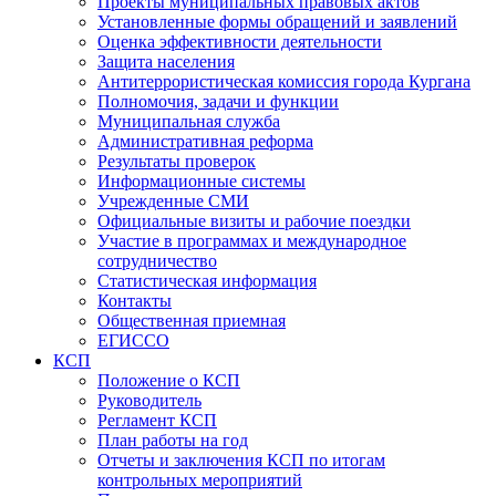
Проекты муниципальных правовых актов
Установленные формы обращений и заявлений
Оценка эффективности деятельности
Защита населения
Антитеррористическая комиссия города Кургана
Полномочия, задачи и функции
Муниципальная служба
Административная реформа
Результаты проверок
Информационные системы
Учрежденные СМИ
Официальные визиты и рабочие поездки
Участие в программах и международное
сотрудничество
Статистическая информация
Контакты
Общественная приемная
ЕГИССО
КСП
Положение о КСП
Руководитель
Регламент КСП
План работы на год
Отчеты и заключения КСП по итогам
контрольных мероприятий