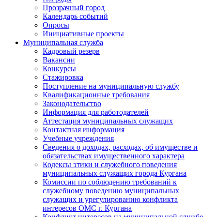
Прозрачный город
Календарь событий
Опросы
Инициативные проекты
Муниципальная служба
Кадровый резерв
Вакансии
Конкурсы
Стажировка
Поступление на муниципальную службу
Квалификационные требования
Законодательство
Информация для работодателей
Аттестация муниципальных служащих
Контактная информация
Учебные учреждения
Сведения о доходах, расходах, об имуществе и
обязательствах имущественного характера
Кодексы этики и служебного поведения
муниципальных служащих города Кургана
Комиссии по соблюдению требований к
служебному поведению муниципальных
служащих и урегулированию конфликта
интересов ОМС г. Кургана
Конфликт интересов на муниципальной службе