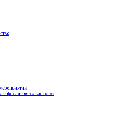
ество
 мероприятий
го финансового контроля