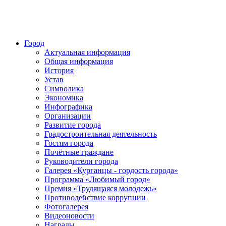
Город
Актуальная информация
Общая информация
История
Устав
Символика
Экономика
Инфографика
Организации
Развитие города
Градостроительная деятельность
Гостям города
Почётные граждане
Руководители города
Галерея «Курганцы - гордость города»
Программа «Любимый город»
Премия «Трудящаяся молодежь»
Противодействие коррупции
Фотогалерея
Видеоновости
Награды