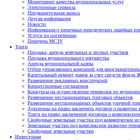
Мониторинг качества муниципальных услуг
Электронные сервисы
Предварительная запись
Другая информация
Новости
Информация о типичных юридических ошибках при
Услуги по погребению
Перечень МСЗУ
Торги
Продажа, аренда земельных и лесных участков
Продажа муниципального имущества
Аренда муниципальной казны
Отбор управляющих компаний для многоквартирн
Капитальный ремонт домов за счет средств фонда
Размещение рекламных конструкций
Концессионные соглашения
Конкурсы на осуществление перевозок по муници
Размещение нестационарных торговых объектов
Размещение нестационарных объектов уличной тор
Аукционы на право заключить договор о развитии 
Торги на право заключения договора о комплексно
Свободные земельные участки под коммерческое и
Земельные участки под комплексное развитие терр
Свободные земельные участки
Инвесторам