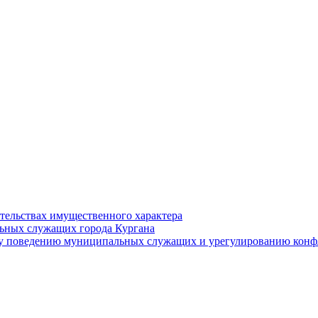
ательствах имущественного характера
ьных служащих города Кургана
у поведению муниципальных служащих и урегулированию конфл