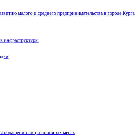
звитию малого и среднего предпринимательства в городе Курга
ов инфраструктуры
адки
ия обращений лиц и принятых мерах