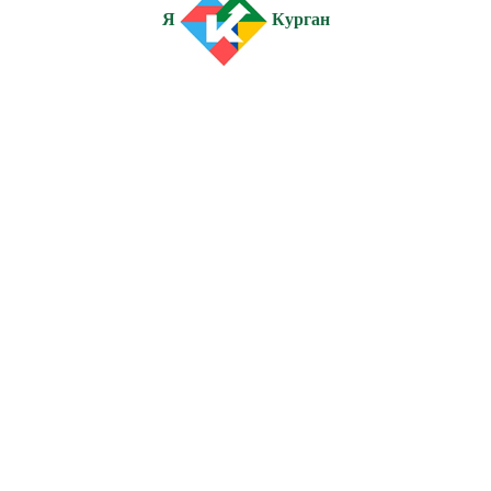
Я
Курган