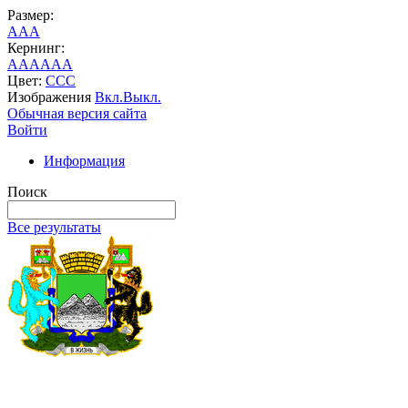
Размер:
A
A
A
Кернинг:
AA
AA
AA
Цвет:
C
C
C
Изображения
Вкл.
Выкл.
Обычная версия сайта
Войти
Информация
Поиск
Все результаты