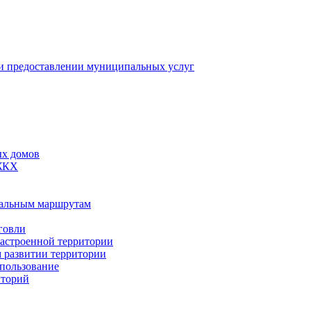
 предоставлении муниципальных услуг
ых домов
 ЖКХ
пальным маршрутам
говли
застроенной территории
м развитии территории
спользование
иторий