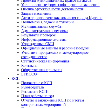
Проекты муниципальных правовых актов
Установленные формы обращений и заявлений
Оценка эффективности деятельности
Защита населения
Антитеррористическая комиссия города Кургана
Полномочия, задачи и функции
Муниципальная служба
Административная реформа
Результаты проверок
Информационные системы
Учрежденные СМИ
Официальные визиты и рабочие поездки
Участие в программах и международное
сотрудничество
Статистическая информация
Контакты
Общественная приемная
ЕГИССО
КСП
Положение о КСП
Руководитель
Регламент КСП
План работы на год
Отчеты и заключения КСП по итогам
контрольных мероприятий