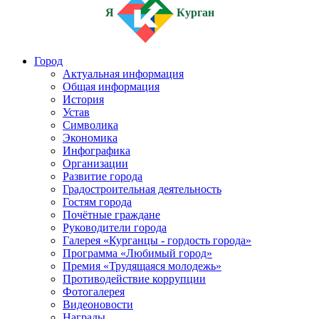
Я
Курган
Город
Актуальная информация
Общая информация
История
Устав
Символика
Экономика
Инфографика
Организации
Развитие города
Градостроительная деятельность
Гостям города
Почётные граждане
Руководители города
Галерея «Курганцы - гордость города»
Программа «Любимый город»
Премия «Трудящаяся молодежь»
Противодействие коррупции
Фотогалерея
Видеоновости
Награды