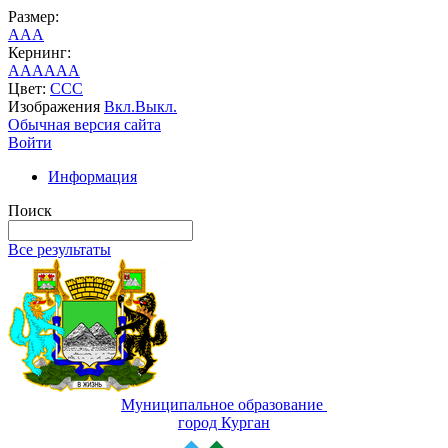
Размер:
A
A
A
Кернинг:
AA
AA
AA
Цвет:
C
C
C
Изображения
Вкл.
Выкл.
Обычная версия сайта
Войти
Информация
Поиск
Все результаты
Муниципальное образование
город Курган