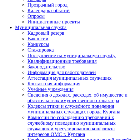
Прозрачный город
Календарь событий
Опросы
Инициативные проекты
Муниципальная служба
Кадровый резерв
Вакансии
Конкурсы
Стажировка
Поступление на муниципальную службу
Квалификационные требования
Законодательство
Информация для работодателей
Аттестация муниципальных служащих
Контактная информация
Учебные учреждения
Сведения о доходах, расходах, об имуществе и
обязательствах имущественного характера
Кодексы этики и служебного поведения
муниципальных служащих города Кургана
Комиссии по соблюдению требований к
служебному поведению муниципальных
служащих и урегулированию конфликта
интересов ОМС г. Кургана
Конфликт интересов на муниципальной службе