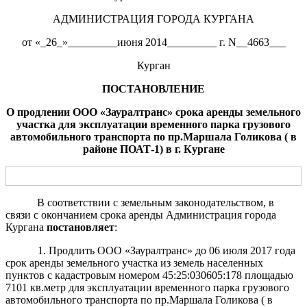
АДМИНИСТРАЦИЯ ГОРОДА КУРГАНА
от «_26_»_________июня 2014_________ г. N__4663___
Курган
ПОСТАНОВЛЕНИЕ
О пр
о
длении
ООО «Зауралтранс»
срока
аренд
ы
земельного
участка для
эксплуатации временного парка грузового
автомобильного транспорта
по
пр.
Маршала
Голикова ( в
районе ПОАТ-1)
в
г. Курган
е
В соответствии с земельным законодательством, в
связи с окончанием срока аренды Администрация города
Кургана
постановляет
:
1. Продлить ООО «Зауралтранс»
до 06 июля 2017 года
срок аренды земельного участка из земель населенных
пунктов с кадастровым номером 45:25:030605:178 площадью
7101 кв.метр для эксплуатации временного парка грузового
автомобильного транспорта по пр.Маршала Голикова ( в