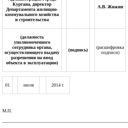
Кургана, директор
А.В. Жижин
Департамента жилищно-
коммунального хозяйства
и строительства
(должность
уполномоченного
сотрудника органа,
(расшифровка
(подпись)
осуществляющего выдачу
по
д
писи)
разрешения на ввод
объекта в эксплуатацию)
01
июля
2014 г.
М.П.
_______________________________________________________