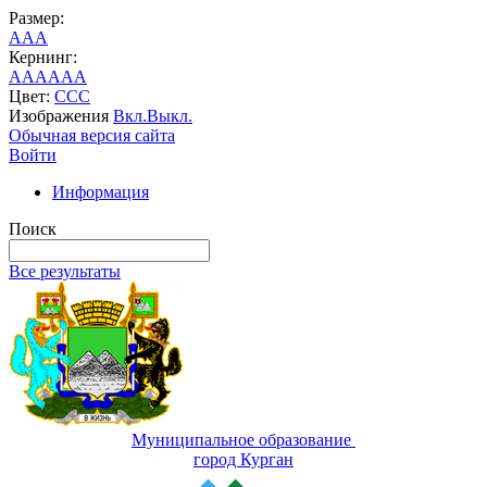
Размер:
A
A
A
Кернинг:
AA
AA
AA
Цвет:
C
C
C
Изображения
Вкл.
Выкл.
Обычная версия сайта
Войти
Информация
Поиск
Все результаты
Муниципальное образование
город Курган