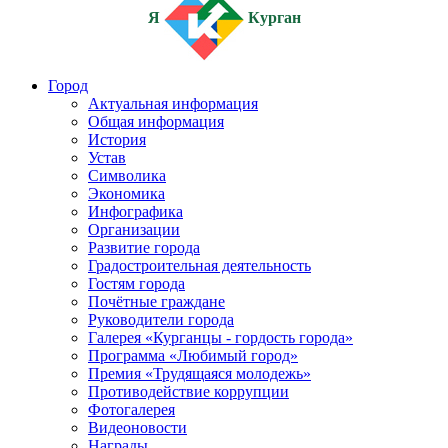
Я
Курган
Город
Актуальная информация
Общая информация
История
Устав
Символика
Экономика
Инфографика
Организации
Развитие города
Градостроительная деятельность
Гостям города
Почётные граждане
Руководители города
Галерея «Курганцы - гордость города»
Программа «Любимый город»
Премия «Трудящаяся молодежь»
Противодействие коррупции
Фотогалерея
Видеоновости
Награды