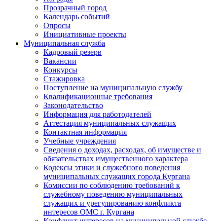
Прозрачный город
Календарь событий
Опросы
Инициативные проекты
Муниципальная служба
Кадровый резерв
Вакансии
Конкурсы
Стажировка
Поступление на муниципальную службу
Квалификационные требования
Законодательство
Информация для работодателей
Аттестация муниципальных служащих
Контактная информация
Учебные учреждения
Сведения о доходах, расходах, об имуществе и
обязательствах имущественного характера
Кодексы этики и служебного поведения
муниципальных служащих города Кургана
Комиссии по соблюдению требований к
служебному поведению муниципальных
служащих и урегулированию конфликта
интересов ОМС г. Кургана
Конфликт интересов на муниципальной службе