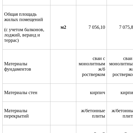
Общая площадь
жилых помещений
м2
7 056,10
7 075,
(с учетом балконов,
лоджий, веранд и
террас)
сваи с
сваи
Материалы
монолитным
монолитн
фундаментов
ж/б
ж
ростверком
ростверк
Материалы стен
кирпич
кирп
Материалы
ж/бетонные
ж/бетонн
перекрытий
плиты
пли