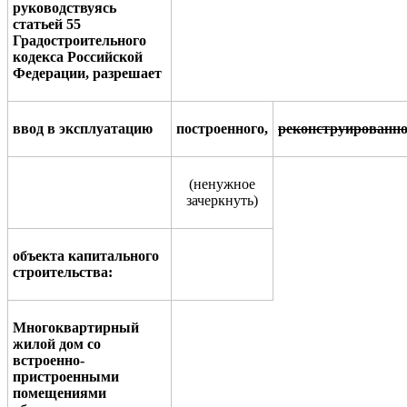
руководствуясь
статьей
55
Градостроительного
кодекса Росси
й
ской
Федерации,
разрешает
ввод в эксплуатацию
построенного
,
р
еконструированно
(
ненужное
зачеркнуть
)
объекта капитального
стро
и
тельства
:
Многоквартирный
жилой дом со
встроенно-
пристроенными
помещениями