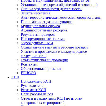
Проекты муниципальных правовых актов
Установленные формы обращений и заявлений
Оценка эффективности деятельности
Защита населения
Антитеррористическая комиссия города Кургана
Полномочия, задачи и функции
Муниципальная служба
Административная реформа
Результаты проверок
Информационные системы
Учрежденные СМИ
Официальные визиты и рабочие поездки
Участие в программах и международное
сотрудничество
Статистическая информация
Контакты
Общественная приемная
ЕГИССО
КСП
Положение о КСП
Руководитель
Регламент КСП
План работы на год
Отчеты и заключения КСП по итогам
контрольных мероприятий