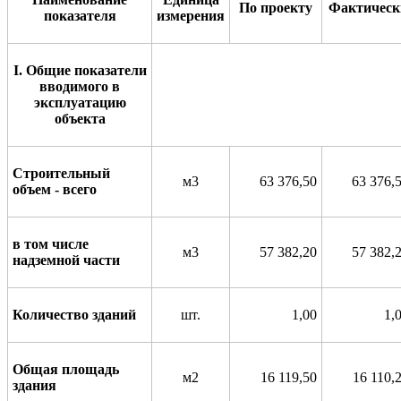
По
прое
к
ту
Фактич
е
ск
показ
а
теля
измер
е
ния
I
. Общие показатели
вводимого в
эксплуатацию
объекта
Строительный
м3
63 376,50
63 376,
объем - всего
в том числе
м3
57 382,20
57 382,
надземной части
Количество зданий
шт.
1,00
1,
Общая площадь
м2
16 119,50
16 110,
здания