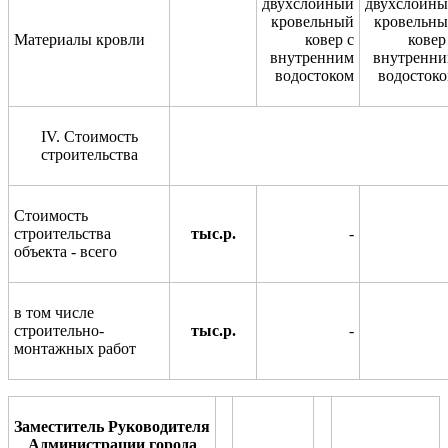
двухслойный
двухслойн
кровельный
кровельн
Материалы кровли
ковер с
ковер
внутренним
внутренн
водостоком
водосток
IV
. Стоимость
строительства
Стоимость
строительства
тыс.р.
-
объекта - всего
в том числе
строительно-
тыс.р.
-
монтажных работ
Заместитель Руководителя
Администрации города