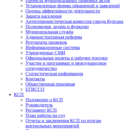
Проекты муниципальных правовых актов
Установленные формы обращений и заявлений
Оценка эффективности деятельности
Защита населения
Антитеррористическая комиссия города Кургана
Полномочия, задачи и функции
Муниципальная служба
Административная реформа
Результаты проверок
Информационные системы
Учрежденные СМИ
Официальные визиты и рабочие поездки
Участие в программах и международное
сотрудничество
Статистическая информация
Контакты
Общественная приемная
ЕГИССО
КСП
Положение о КСП
Руководитель
Регламент КСП
План работы на год
Отчеты и заключения КСП по итогам
контрольных мероприятий