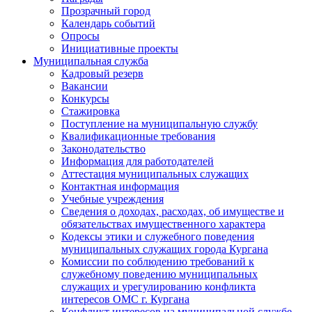
Прозрачный город
Календарь событий
Опросы
Инициативные проекты
Муниципальная служба
Кадровый резерв
Вакансии
Конкурсы
Стажировка
Поступление на муниципальную службу
Квалификационные требования
Законодательство
Информация для работодателей
Аттестация муниципальных служащих
Контактная информация
Учебные учреждения
Сведения о доходах, расходах, об имуществе и
обязательствах имущественного характера
Кодексы этики и служебного поведения
муниципальных служащих города Кургана
Комиссии по соблюдению требований к
служебному поведению муниципальных
служащих и урегулированию конфликта
интересов ОМС г. Кургана
Конфликт интересов на муниципальной службе