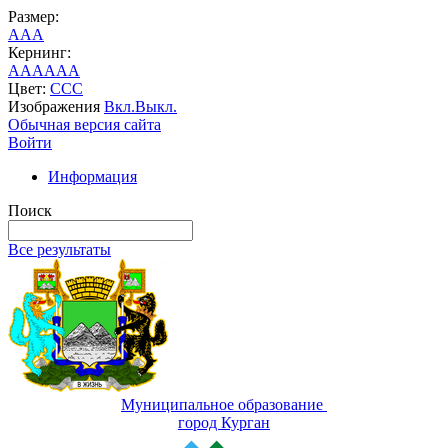
Размер:
A
A
A
Кернинг:
AA
AA
AA
Цвет:
C
C
C
Изображения
Вкл.
Выкл.
Обычная версия сайта
Войти
Информация
Поиск
Все результаты
Муниципальное образование
город Курган