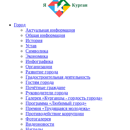
Я
Курган
Город
Актуальная информация
Общая информация
История
Устав
Символика
Экономика
Инфографика
Организации
Развитие города
Градостроительная деятельность
Гостям города
Почётные граждане
Руководители города
Галерея «Курганцы - гордость города»
Программа «Любимый город»
Премия «Трудящаяся молодежь»
Противодействие коррупции
Фотогалерея
Видеоновости
Награды