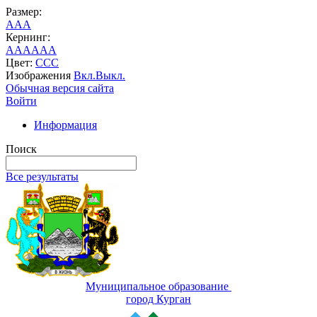
Размер:
A
A
A
Кернинг:
AA
AA
AA
Цвет:
C
C
C
Изображения
Вкл.
Выкл.
Обычная версия сайта
Войти
Информация
Поиск
Все результаты
Муниципальное образование
город Курган