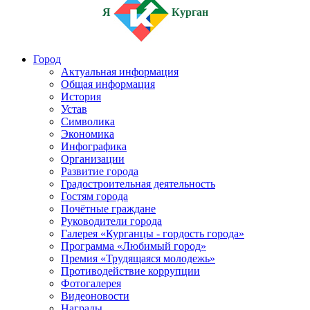
Я
Курган
Город
Актуальная информация
Общая информация
История
Устав
Символика
Экономика
Инфографика
Организации
Развитие города
Градостроительная деятельность
Гостям города
Почётные граждане
Руководители города
Галерея «Курганцы - гордость города»
Программа «Любимый город»
Премия «Трудящаяся молодежь»
Противодействие коррупции
Фотогалерея
Видеоновости
Награды