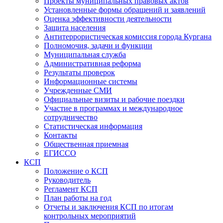
Проекты муниципальных правовых актов
Установленные формы обращений и заявлений
Оценка эффективности деятельности
Защита населения
Антитеррористическая комиссия города Кургана
Полномочия, задачи и функции
Муниципальная служба
Административная реформа
Результаты проверок
Информационные системы
Учрежденные СМИ
Официальные визиты и рабочие поездки
Участие в программах и международное
сотрудничество
Статистическая информация
Контакты
Общественная приемная
ЕГИССО
КСП
Положение о КСП
Руководитель
Регламент КСП
План работы на год
Отчеты и заключения КСП по итогам
контрольных мероприятий