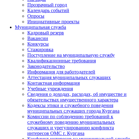
Прозрачный город
Календарь событий
Опросы
Инициативные проекты
Муниципальная служба
Кадровый резерв
Вакансии
Конкурсы
Стажировка
Поступление на муниципальную службу
Квалификационные требования
Законодательство
Информация для работодателей
Аттестация муниципальных служащих
Контактная информация
Учебные учреждения
Сведения о доходах, расходах, об имуществе и
обязательствах имущественного характера
Кодексы этики и служебного поведения
муниципальных служащих города Кургана
Комиссии по соблюдению требований к
служебному поведению муниципальных
служащих и урегулированию конфликта
интересов ОМС г. Кургана
Конфликт интересов на муниципальной службе