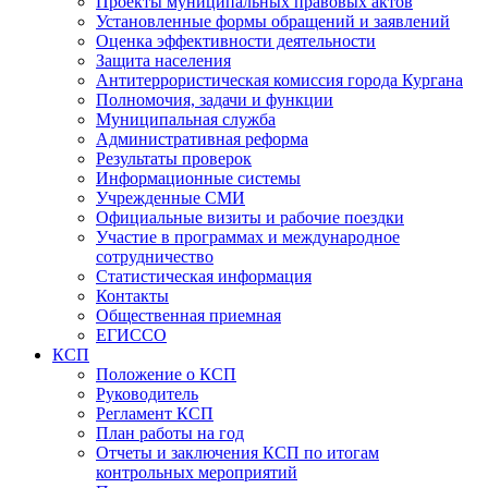
Проекты муниципальных правовых актов
Установленные формы обращений и заявлений
Оценка эффективности деятельности
Защита населения
Антитеррористическая комиссия города Кургана
Полномочия, задачи и функции
Муниципальная служба
Административная реформа
Результаты проверок
Информационные системы
Учрежденные СМИ
Официальные визиты и рабочие поездки
Участие в программах и международное
сотрудничество
Статистическая информация
Контакты
Общественная приемная
ЕГИССО
КСП
Положение о КСП
Руководитель
Регламент КСП
План работы на год
Отчеты и заключения КСП по итогам
контрольных мероприятий