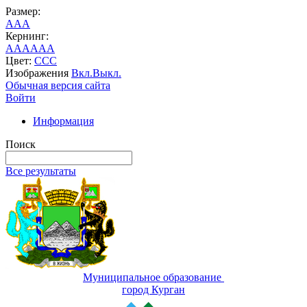
Размер:
A
A
A
Кернинг:
AA
AA
AA
Цвет:
C
C
C
Изображения
Вкл.
Выкл.
Обычная версия сайта
Войти
Информация
Поиск
Все результаты
Муниципальное образование
город Курган