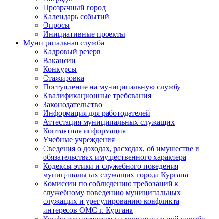
Прозрачный город
Календарь событий
Опросы
Инициативные проекты
Муниципальная служба
Кадровый резерв
Вакансии
Конкурсы
Стажировка
Поступление на муниципальную службу
Квалификационные требования
Законодательство
Информация для работодателей
Аттестация муниципальных служащих
Контактная информация
Учебные учреждения
Сведения о доходах, расходах, об имуществе и
обязательствах имущественного характера
Кодексы этики и служебного поведения
муниципальных служащих города Кургана
Комиссии по соблюдению требований к
служебному поведению муниципальных
служащих и урегулированию конфликта
интересов ОМС г. Кургана
Конфликт интересов на муниципальной службе