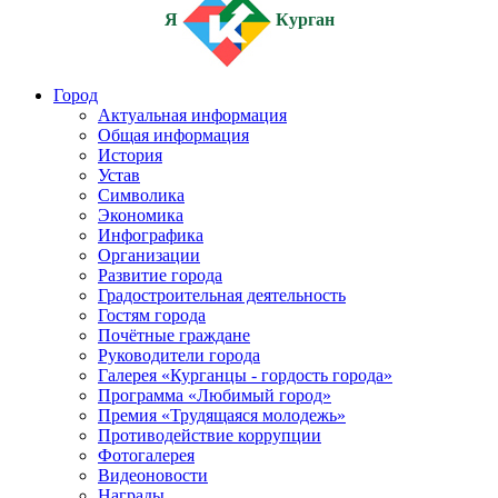
Я
Курган
Город
Актуальная информация
Общая информация
История
Устав
Символика
Экономика
Инфографика
Организации
Развитие города
Градостроительная деятельность
Гостям города
Почётные граждане
Руководители города
Галерея «Курганцы - гордость города»
Программа «Любимый город»
Премия «Трудящаяся молодежь»
Противодействие коррупции
Фотогалерея
Видеоновости
Награды