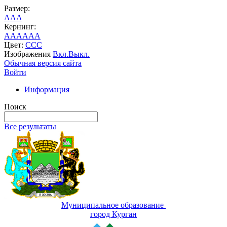
Размер:
A
A
A
Кернинг:
AA
AA
AA
Цвет:
C
C
C
Изображения
Вкл.
Выкл.
Обычная версия сайта
Войти
Информация
Поиск
Все результаты
Муниципальное образование
город Курган