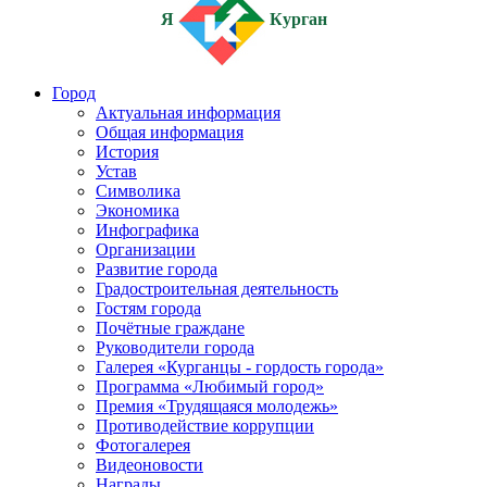
Я
Курган
Город
Актуальная информация
Общая информация
История
Устав
Символика
Экономика
Инфографика
Организации
Развитие города
Градостроительная деятельность
Гостям города
Почётные граждане
Руководители города
Галерея «Курганцы - гордость города»
Программа «Любимый город»
Премия «Трудящаяся молодежь»
Противодействие коррупции
Фотогалерея
Видеоновости
Награды