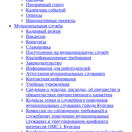
Прозрачный город
Календарь событий
Опросы
Инициативные проекты
Муниципальная служба
Кадровый резерв
Вакансии
Конкурсы
Стажировка
Поступление на муниципальную службу
Квалификационные требования
Законодательство
Информация для работодателей
Аттестация муниципальных служащих
Контактная информация
Учебные учреждения
Сведения о доходах, расходах, об имуществе и
обязательствах имущественного характера
Кодексы этики и служебного поведения
муниципальных служащих города Кургана
Комиссии по соблюдению требований к
служебному поведению муниципальных
служащих и урегулированию конфликта
интересов ОМС г. Кургана
Конфликт интересов на муниципальной службе