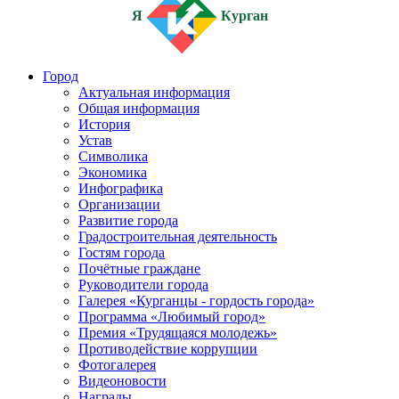
Я
Курган
Город
Актуальная информация
Общая информация
История
Устав
Символика
Экономика
Инфографика
Организации
Развитие города
Градостроительная деятельность
Гостям города
Почётные граждане
Руководители города
Галерея «Курганцы - гордость города»
Программа «Любимый город»
Премия «Трудящаяся молодежь»
Противодействие коррупции
Фотогалерея
Видеоновости
Награды