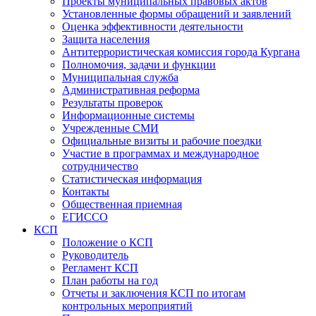
Проекты муниципальных правовых актов
Установленные формы обращений и заявлений
Оценка эффективности деятельности
Защита населения
Антитеррористическая комиссия города Кургана
Полномочия, задачи и функции
Муниципальная служба
Административная реформа
Результаты проверок
Информационные системы
Учрежденные СМИ
Официальные визиты и рабочие поездки
Участие в программах и международное
сотрудничество
Статистическая информация
Контакты
Общественная приемная
ЕГИССО
КСП
Положение о КСП
Руководитель
Регламент КСП
План работы на год
Отчеты и заключения КСП по итогам
контрольных мероприятий