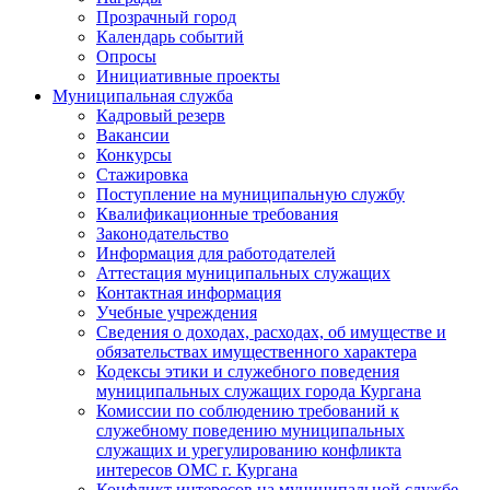
Прозрачный город
Календарь событий
Опросы
Инициативные проекты
Муниципальная служба
Кадровый резерв
Вакансии
Конкурсы
Стажировка
Поступление на муниципальную службу
Квалификационные требования
Законодательство
Информация для работодателей
Аттестация муниципальных служащих
Контактная информация
Учебные учреждения
Сведения о доходах, расходах, об имуществе и
обязательствах имущественного характера
Кодексы этики и служебного поведения
муниципальных служащих города Кургана
Комиссии по соблюдению требований к
служебному поведению муниципальных
служащих и урегулированию конфликта
интересов ОМС г. Кургана
Конфликт интересов на муниципальной службе