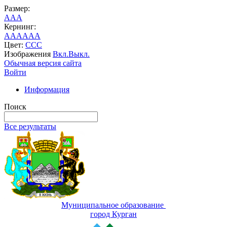
Размер:
A
A
A
Кернинг:
AA
AA
AA
Цвет:
C
C
C
Изображения
Вкл.
Выкл.
Обычная версия сайта
Войти
Информация
Поиск
Все результаты
Муниципальное образование
город Курган