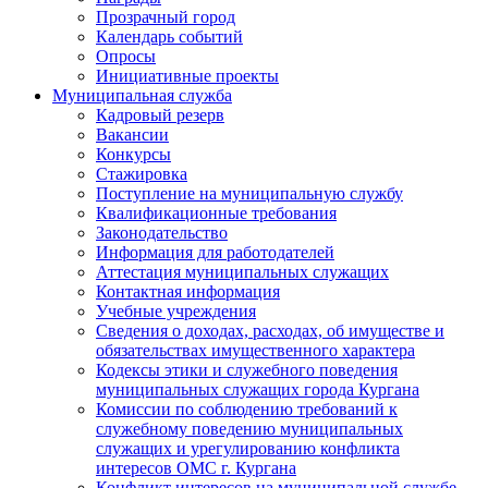
Прозрачный город
Календарь событий
Опросы
Инициативные проекты
Муниципальная служба
Кадровый резерв
Вакансии
Конкурсы
Стажировка
Поступление на муниципальную службу
Квалификационные требования
Законодательство
Информация для работодателей
Аттестация муниципальных служащих
Контактная информация
Учебные учреждения
Сведения о доходах, расходах, об имуществе и
обязательствах имущественного характера
Кодексы этики и служебного поведения
муниципальных служащих города Кургана
Комиссии по соблюдению требований к
служебному поведению муниципальных
служащих и урегулированию конфликта
интересов ОМС г. Кургана
Конфликт интересов на муниципальной службе