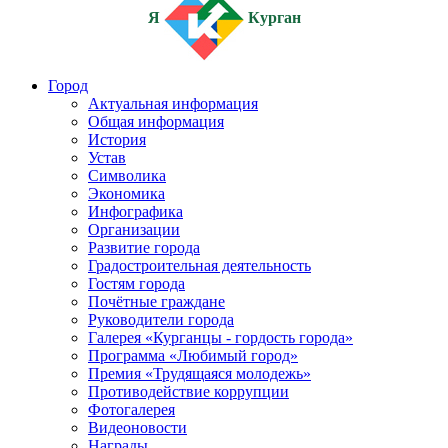
Я
Курган
Город
Актуальная информация
Общая информация
История
Устав
Символика
Экономика
Инфографика
Организации
Развитие города
Градостроительная деятельность
Гостям города
Почётные граждане
Руководители города
Галерея «Курганцы - гордость города»
Программа «Любимый город»
Премия «Трудящаяся молодежь»
Противодействие коррупции
Фотогалерея
Видеоновости
Награды