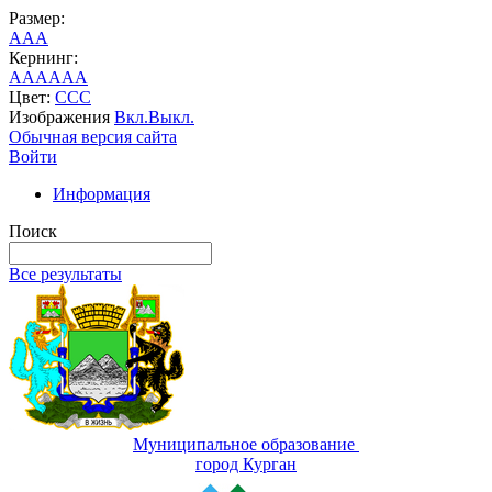
Размер:
A
A
A
Кернинг:
AA
AA
AA
Цвет:
C
C
C
Изображения
Вкл.
Выкл.
Обычная версия сайта
Войти
Информация
Поиск
Все результаты
Муниципальное образование
город Курган