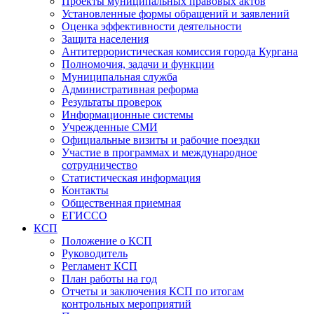
Проекты муниципальных правовых актов
Установленные формы обращений и заявлений
Оценка эффективности деятельности
Защита населения
Антитеррористическая комиссия города Кургана
Полномочия, задачи и функции
Муниципальная служба
Административная реформа
Результаты проверок
Информационные системы
Учрежденные СМИ
Официальные визиты и рабочие поездки
Участие в программах и международное
сотрудничество
Статистическая информация
Контакты
Общественная приемная
ЕГИССО
КСП
Положение о КСП
Руководитель
Регламент КСП
План работы на год
Отчеты и заключения КСП по итогам
контрольных мероприятий