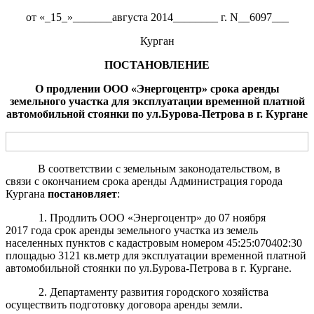
от «_15_»_______августа 2014________ г. N__6097___
Курган
ПОСТАНОВЛЕНИЕ
О пр
о
длении
ООО «
Энергоцентр
»
срока
аренд
ы
земельного участка для
эксплуатации
временной
платной
авто
мобильной
стоянки по
ул.Бурова-Петрова
в
г. Курган
е
В соответствии с земельным законодательством, в
связи с окончанием срока аренды Администрация города
Кургана
постановляет
:
1. Продлить ООО «Энергоцентр»
до 07 ноября
2017 года срок аренды земельного участка из земель
населенных пунктов с кадастровым номером 45:25:070402:30
площадью 3121 кв.метр для эксплуатации временной платной
автомобильной стоянки по ул.Бурова-Петрова в г. Кургане.
2. Департаменту развития городского хозяйства
осуществить подготовку договора аренды земли.