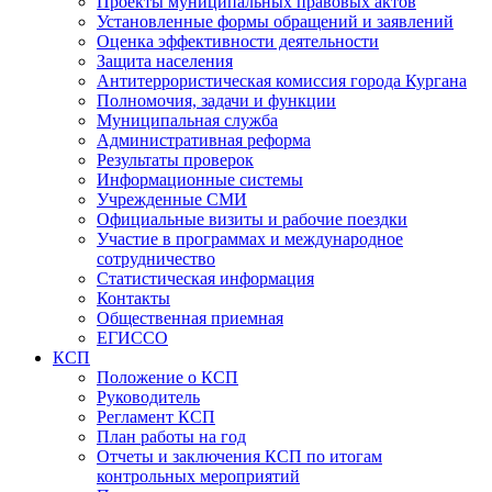
Проекты муниципальных правовых актов
Установленные формы обращений и заявлений
Оценка эффективности деятельности
Защита населения
Антитеррористическая комиссия города Кургана
Полномочия, задачи и функции
Муниципальная служба
Административная реформа
Результаты проверок
Информационные системы
Учрежденные СМИ
Официальные визиты и рабочие поездки
Участие в программах и международное
сотрудничество
Статистическая информация
Контакты
Общественная приемная
ЕГИССО
КСП
Положение о КСП
Руководитель
Регламент КСП
План работы на год
Отчеты и заключения КСП по итогам
контрольных мероприятий