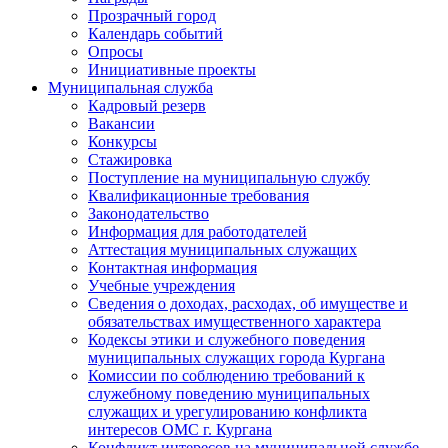
Прозрачный город
Календарь событий
Опросы
Инициативные проекты
Муниципальная служба
Кадровый резерв
Вакансии
Конкурсы
Стажировка
Поступление на муниципальную службу
Квалификационные требования
Законодательство
Информация для работодателей
Аттестация муниципальных служащих
Контактная информация
Учебные учреждения
Сведения о доходах, расходах, об имуществе и
обязательствах имущественного характера
Кодексы этики и служебного поведения
муниципальных служащих города Кургана
Комиссии по соблюдению требований к
служебному поведению муниципальных
служащих и урегулированию конфликта
интересов ОМС г. Кургана
Конфликт интересов на муниципальной службе