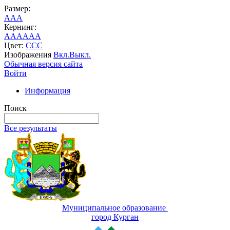
Размер:
A
A
A
Кернинг:
AA
AA
AA
Цвет:
C
C
C
Изображения
Вкл.
Выкл.
Обычная версия сайта
Войти
Информация
Поиск
Все результаты
Муниципальное образование
город Курган