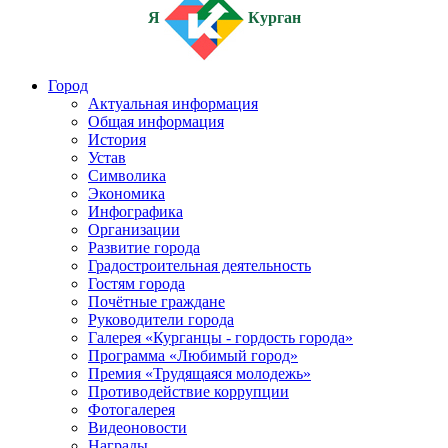
Я
Курган
Город
Актуальная информация
Общая информация
История
Устав
Символика
Экономика
Инфографика
Организации
Развитие города
Градостроительная деятельность
Гостям города
Почётные граждане
Руководители города
Галерея «Курганцы - гордость города»
Программа «Любимый город»
Премия «Трудящаяся молодежь»
Противодействие коррупции
Фотогалерея
Видеоновости
Награды