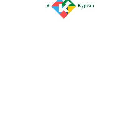
Я
Курган