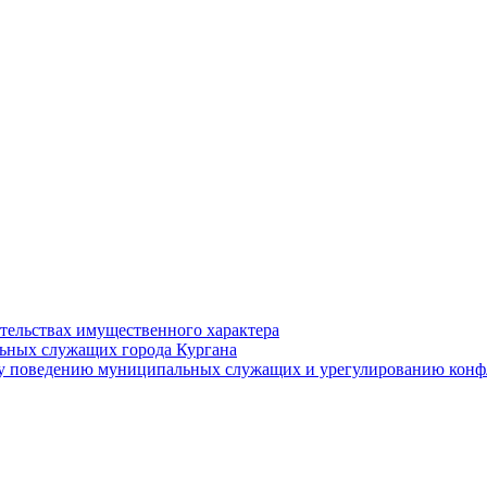
ательствах имущественного характера
ьных служащих города Кургана
у поведению муниципальных служащих и урегулированию конфл