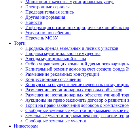
Мониторинг качества муниципальных услуг
Электронные сервисы
Предварительная запись
Другая информация
Новости
Информация о типичных юридических ошибках при
Услуги по погребению
Перечень МСЗУ
Торги
Продажа, аренда земельных и лесных участков
Продажа муниципального имущества
Аренда муниципальной казны
Отбор управляющих компаний для многоквартирн
Капитальный ремонт домов за счет средств фонда
Размещение рекламных конструкций
Концессионные соглашения
Конкурсы на осуществление перевозок по муници
Размещение нестационарных торговых объектов
Размещение нестационарных объектов уличной тор
Аукционы на право заключить договор о развитии 
Торги на право заключения договора о комплексно
Свободные земельные участки под коммерческое и
Земельные участки под комплексное развитие терр
Свободные земельные участки
Инвесторам