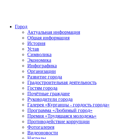
Город
Актуальная информация
Общая информация
История
Устав
Символика
Экономика
Инфографика
Организации
Развитие города
Градостроительная деятельность
Гостям города
Почётные граждане
Руководители города
Галерея «Курганцы - гордость города»
Программа «Любимый город»
Премия «Трудящаяся молодежь»
Противодействие коррупции
Фотогалерея
Видеоновости
Награды