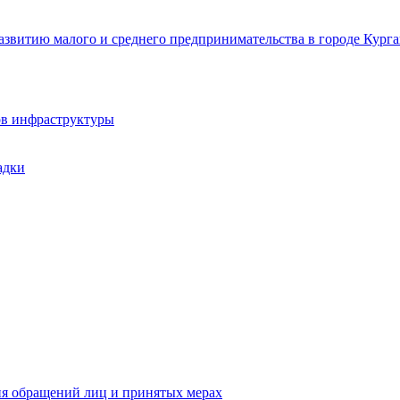
звитию малого и среднего предпринимательства в городе Курга
ов инфраструктуры
адки
ия обращений лиц и принятых мерах