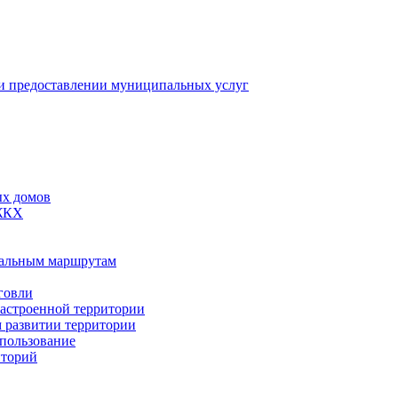
 предоставлении муниципальных услуг
ых домов
 ЖКХ
пальным маршрутам
говли
застроенной территории
м развитии территории
спользование
иторий