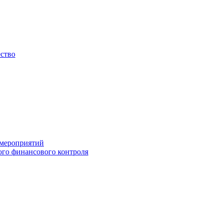
ество
 мероприятий
го финансового контроля