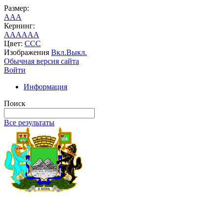
Размер:
A
A
A
Кернинг:
AA
AA
AA
Цвет:
C
C
C
Изображения
Вкл.
Выкл.
Обычная версия сайта
Войти
Информация
Поиск
Все результаты