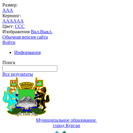
Размер:
A
A
A
Кернинг:
AA
AA
AA
Цвет:
C
C
C
Изображения
Вкл.
Выкл.
Обычная версия сайта
Войти
Информация
Поиск
Все результаты
Муниципальное образование
город Курган