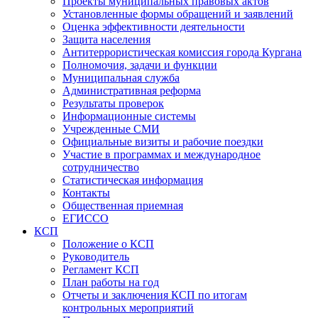
Проекты муниципальных правовых актов
Установленные формы обращений и заявлений
Оценка эффективности деятельности
Защита населения
Антитеррористическая комиссия города Кургана
Полномочия, задачи и функции
Муниципальная служба
Административная реформа
Результаты проверок
Информационные системы
Учрежденные СМИ
Официальные визиты и рабочие поездки
Участие в программах и международное
сотрудничество
Статистическая информация
Контакты
Общественная приемная
ЕГИССО
КСП
Положение о КСП
Руководитель
Регламент КСП
План работы на год
Отчеты и заключения КСП по итогам
контрольных мероприятий