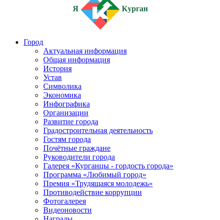
Я
Курган
Город
Актуальная информация
Общая информация
История
Устав
Символика
Экономика
Инфографика
Организации
Развитие города
Градостроительная деятельность
Гостям города
Почётные граждане
Руководители города
Галерея «Курганцы - гордость города»
Программа «Любимый город»
Премия «Трудящаяся молодежь»
Противодействие коррупции
Фотогалерея
Видеоновости
Награды