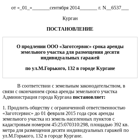
от «_01_»_______сентября 2014_______ г. N__6537___
Курган
ПОСТАНОВЛЕНИЕ
О пр
одлении
О
О
О «
Заготсервис
»
срока
аренд
ы
земельного участка
для
размещения десяти
индивидуальных гаражей
по ул.
М.Горького, 132
в городе Кургане
В соответствии с земельным законодательством, в
связи с окончанием срока аренды земельного участка
Администрация города Кургана
постановляет:
1. Продлить обществу с ограниченной ответственностью
«Заготсервис» до 01 февраля 2015 года срок аренды
земельного участка из земель населенных пунктов с
кадастровым номером 45:25:070310:298, площадью 392 кв.
метра для размещения десяти индивидуальных гаражей по
ул.М.Горького, 132 в городе Кургане.