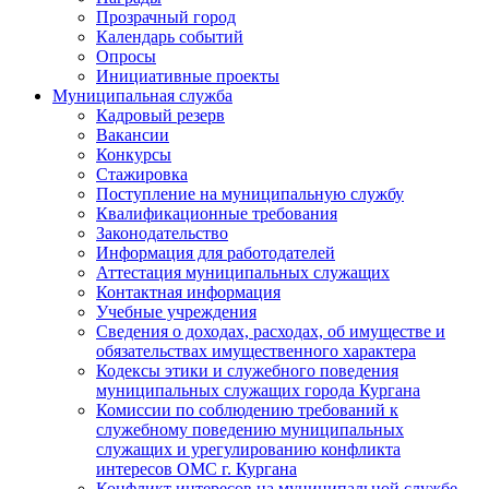
Прозрачный город
Календарь событий
Опросы
Инициативные проекты
Муниципальная служба
Кадровый резерв
Вакансии
Конкурсы
Стажировка
Поступление на муниципальную службу
Квалификационные требования
Законодательство
Информация для работодателей
Аттестация муниципальных служащих
Контактная информация
Учебные учреждения
Сведения о доходах, расходах, об имуществе и
обязательствах имущественного характера
Кодексы этики и служебного поведения
муниципальных служащих города Кургана
Комиссии по соблюдению требований к
служебному поведению муниципальных
служащих и урегулированию конфликта
интересов ОМС г. Кургана
Конфликт интересов на муниципальной службе