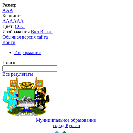
Размер:
A
A
A
Кернинг:
AA
AA
AA
Цвет:
C
C
C
Изображения
Вкл.
Выкл.
Обычная версия сайта
Войти
Информация
Поиск
Все результаты
Муниципальное образование
город Курган