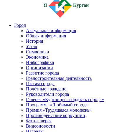
Я
Курган
Город
Актуальная информация
Общая информация
История
Устав
Символика
Экономика
Инфографика
Организации
Развитие города
Градостроительная деятельность
Гостям города
Почётные граждане
Руководители города
Галерея «Курганцы - гордость города»
Программа «Любимый город»
Премия «Трудящаяся молодежь»
Противодействие коррупции
Фотогалерея
Видеоновости
Награды