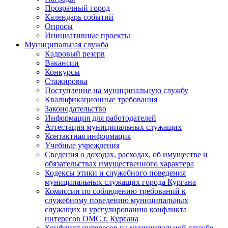
Прозрачный город
Календарь событий
Опросы
Инициативные проекты
Муниципальная служба
Кадровый резерв
Вакансии
Конкурсы
Стажировка
Поступление на муниципальную службу
Квалификационные требования
Законодательство
Информация для работодателей
Аттестация муниципальных служащих
Контактная информация
Учебные учреждения
Сведения о доходах, расходах, об имуществе и
обязательствах имущественного характера
Кодексы этики и служебного поведения
муниципальных служащих города Кургана
Комиссии по соблюдению требований к
служебному поведению муниципальных
служащих и урегулированию конфликта
интересов ОМС г. Кургана
Конфликт интересов на муниципальной службе