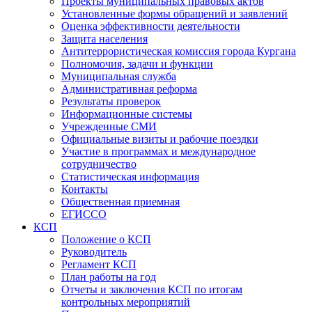
Проекты муниципальных правовых актов
Установленные формы обращений и заявлений
Оценка эффективности деятельности
Защита населения
Антитеррористическая комиссия города Кургана
Полномочия, задачи и функции
Муниципальная служба
Административная реформа
Результаты проверок
Информационные системы
Учрежденные СМИ
Официальные визиты и рабочие поездки
Участие в программах и международное
сотрудничество
Статистическая информация
Контакты
Общественная приемная
ЕГИССО
КСП
Положение о КСП
Руководитель
Регламент КСП
План работы на год
Отчеты и заключения КСП по итогам
контрольных мероприятий