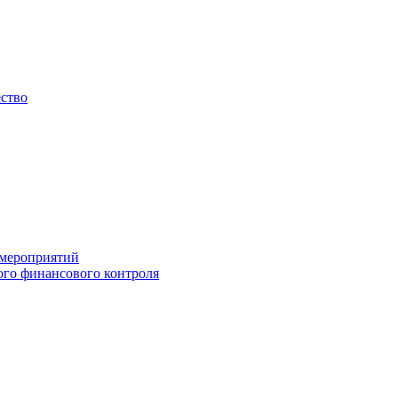
ество
 мероприятий
го финансового контроля