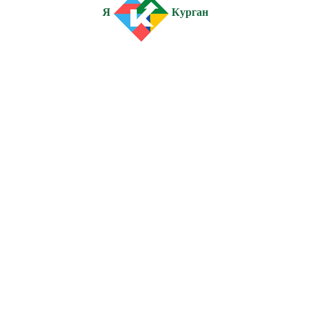
Я
Курган