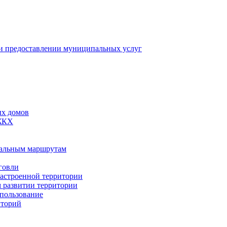
 предоставлении муниципальных услуг
ых домов
 ЖКХ
пальным маршрутам
говли
застроенной территории
м развитии территории
спользование
иторий