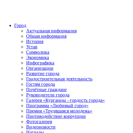
Город
Актуальная информация
Общая информация
История
Устав
Символика
Экономика
Инфографика
Организации
Развитие города
Градостроительная деятельность
Гостям города
Почётные граждане
Руководители города
Галерея «Курганцы - гордость города»
Программа «Любимый город»
Премия «Трудящаяся молодежь»
Противодействие коррупции
Фотогалерея
Видеоновости
Награды