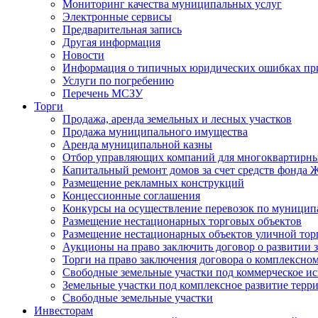
Мониторинг качества муниципальных услуг
Электронные сервисы
Предварительная запись
Другая информация
Новости
Информация о типичных юридических ошибках при
Услуги по погребению
Перечень МСЗУ
Торги
Продажа, аренда земельных и лесных участков
Продажа муниципального имущества
Аренда муниципальной казны
Отбор управляющих компаний для многоквартирн
Капитальный ремонт домов за счет средств фонда
Размещение рекламных конструкций
Концессионные соглашения
Конкурсы на осуществление перевозок по муници
Размещение нестационарных торговых объектов
Размещение нестационарных объектов уличной тор
Аукционы на право заключить договор о развитии 
Торги на право заключения договора о комплексно
Свободные земельные участки под коммерческое и
Земельные участки под комплексное развитие терр
Свободные земельные участки
Инвесторам