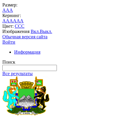
Размер:
A
A
A
Кернинг:
AA
AA
AA
Цвет:
C
C
C
Изображения
Вкл.
Выкл.
Обычная версия сайта
Войти
Информация
Поиск
Все результаты