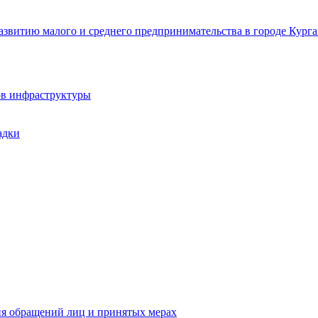
звитию малого и среднего предпринимательства в городе Курга
ов инфраструктуры
адки
ия обращений лиц и принятых мерах