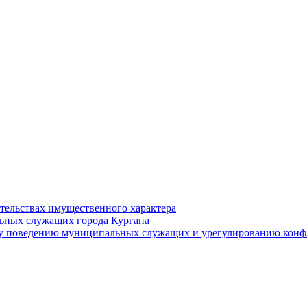
ательствах имущественного характера
ьных служащих города Кургана
у поведению муниципальных служащих и урегулированию конфл