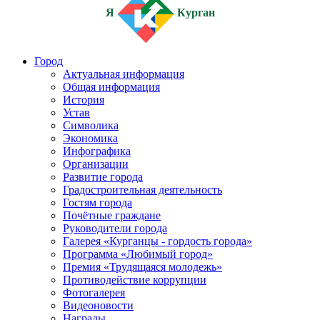
Я
Курган
Город
Актуальная информация
Общая информация
История
Устав
Символика
Экономика
Инфографика
Организации
Развитие города
Градостроительная деятельность
Гостям города
Почётные граждане
Руководители города
Галерея «Курганцы - гордость города»
Программа «Любимый город»
Премия «Трудящаяся молодежь»
Противодействие коррупции
Фотогалерея
Видеоновости
Награды