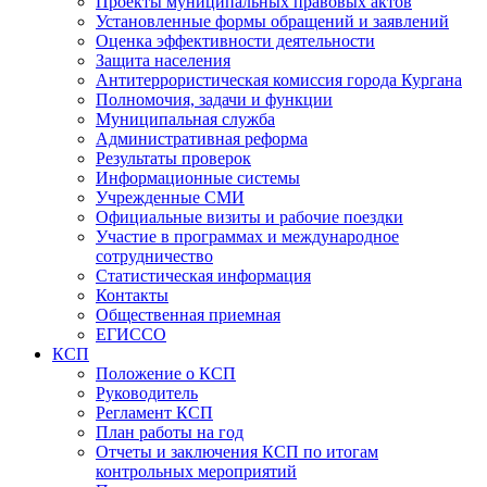
Проекты муниципальных правовых актов
Установленные формы обращений и заявлений
Оценка эффективности деятельности
Защита населения
Антитеррористическая комиссия города Кургана
Полномочия, задачи и функции
Муниципальная служба
Административная реформа
Результаты проверок
Информационные системы
Учрежденные СМИ
Официальные визиты и рабочие поездки
Участие в программах и международное
сотрудничество
Статистическая информация
Контакты
Общественная приемная
ЕГИССО
КСП
Положение о КСП
Руководитель
Регламент КСП
План работы на год
Отчеты и заключения КСП по итогам
контрольных мероприятий