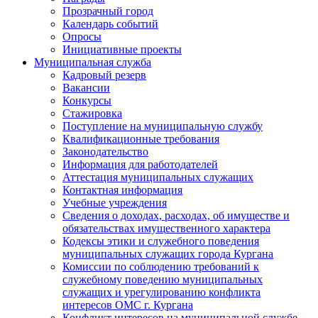
Прозрачный город
Календарь событий
Опросы
Инициативные проекты
Муниципальная служба
Кадровый резерв
Вакансии
Конкурсы
Стажировка
Поступление на муниципальную службу
Квалификационные требования
Законодательство
Информация для работодателей
Аттестация муниципальных служащих
Контактная информация
Учебные учреждения
Сведения о доходах, расходах, об имуществе и
обязательствах имущественного характера
Кодексы этики и служебного поведения
муниципальных служащих города Кургана
Комиссии по соблюдению требований к
служебному поведению муниципальных
служащих и урегулированию конфликта
интересов ОМС г. Кургана
Конфликт интересов на муниципальной службе