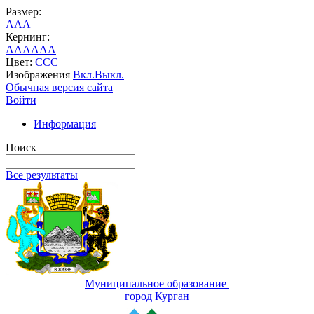
Размер:
A
A
A
Кернинг:
AA
AA
AA
Цвет:
C
C
C
Изображения
Вкл.
Выкл.
Обычная версия сайта
Войти
Информация
Поиск
Все результаты
Муниципальное образование
город Курган