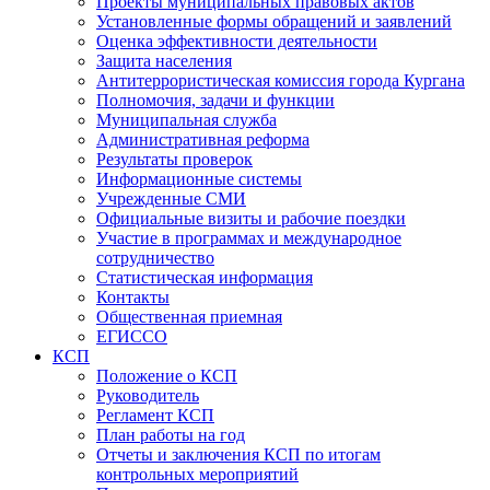
Проекты муниципальных правовых актов
Установленные формы обращений и заявлений
Оценка эффективности деятельности
Защита населения
Антитеррористическая комиссия города Кургана
Полномочия, задачи и функции
Муниципальная служба
Административная реформа
Результаты проверок
Информационные системы
Учрежденные СМИ
Официальные визиты и рабочие поездки
Участие в программах и международное
сотрудничество
Статистическая информация
Контакты
Общественная приемная
ЕГИССО
КСП
Положение о КСП
Руководитель
Регламент КСП
План работы на год
Отчеты и заключения КСП по итогам
контрольных мероприятий