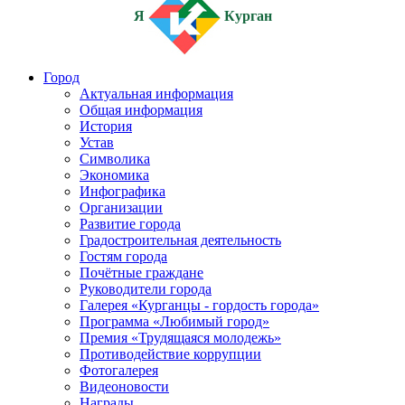
Я
Курган
Город
Актуальная информация
Общая информация
История
Устав
Символика
Экономика
Инфографика
Организации
Развитие города
Градостроительная деятельность
Гостям города
Почётные граждане
Руководители города
Галерея «Курганцы - гордость города»
Программа «Любимый город»
Премия «Трудящаяся молодежь»
Противодействие коррупции
Фотогалерея
Видеоновости
Награды