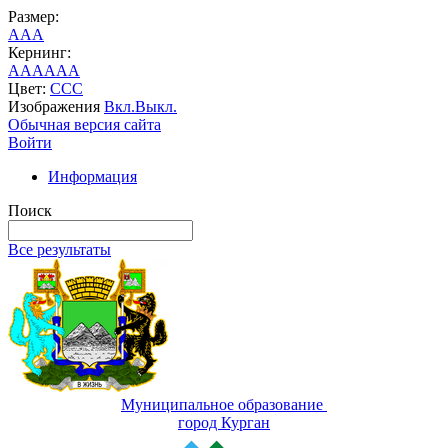
Размер:
A
A
A
Кернинг:
AA
AA
AA
Цвет:
C
C
C
Изображения
Вкл.
Выкл.
Обычная версия сайта
Войти
Информация
Поиск
Все результаты
Муниципальное образование
город Курган