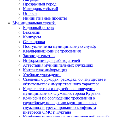
Прозрачный город
Календарь событий
Опросы
Инициативные проекты
Муниципальная служба
Кадровый резерв
Вакансии
Конкурсы
Стажировка
Поступление на муниципальную службу
Квалификационные требования
Законодательство
Информация для работодателей
Аттестация муниципальных служащих
Контактная информация
Учебные учреждения
Сведения о доходах, расходах, об имуществе и
обязательствах имущественного характера
Кодексы этики и служебного поведения
муниципальных служащих города Кургана
Комиссии по соблюдению требований к
служебному поведению муниципальных
служащих и урегулированию конфликта
интересов ОМС г. Кургана
Конфликт интересов на муниципальной службе