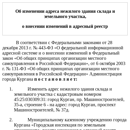
О
б изменении
адреса
нежило
го
здани
я
склада
и
земельно
го
участк
а
,
о
внесении изменений в адресный реестр
В соответствии с Федеральными законами от 28
декабря 2013 г.
№ 443-ФЗ «О федеральной информационной
адресной системе и о внесении изменений
в Федеральный
закон «Об общих принципах организации местного
самоуправления в Российской Федерации», от 6 октября 2003
г.
№ 131-ФЗ «Об общих принципах организации местного
самоуправления в Российской Федерации» Администрация
города Кургана
п о с т а н о в л я е т:
Изменить адрес нежилого здания склада и
земельного участка с кадастровым номером
45:25:030309:31: город Курган, пр. Машиностроителей,
35-а, строение 6 - на адрес: город Курган, проспект
Машиностроителей, № 37д.
Муниципальному казенному учреждению города
Кургана «Городская инспекция по земельным