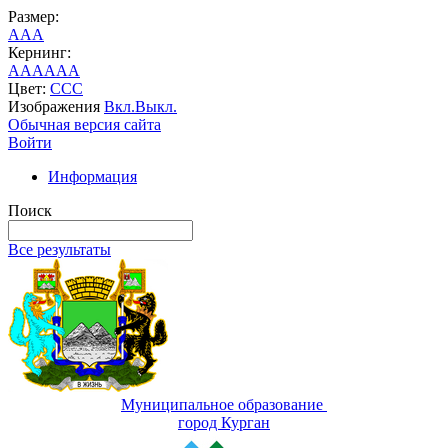
Размер:
A
A
A
Кернинг:
AA
AA
AA
Цвет:
C
C
C
Изображения
Вкл.
Выкл.
Обычная версия сайта
Войти
Информация
Поиск
Все результаты
Муниципальное образование
город Курган