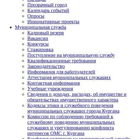
Прозрачный город
Календарь событий
Опросы
Инициативные проекты
Муниципальная служба
Кадровый резерв
Вакансии
Конкурсы
Стажировка
Поступление на муниципальную службу
Квалификационные требования
Законодательство
Информация для работодателей
Аттестация муниципальных служащих
Контактная информация
Учебные учреждения
Сведения о доходах, расходах, об имуществе и
обязательствах имущественного характера
Кодексы этики и служебного поведения
муниципальных служащих города Кургана
Комиссии по соблюдению требований к
служебному поведению муниципальных
служащих и урегулированию конфликта
интересов ОМС г. Кургана
Конфликт интересов на муниципальной службе