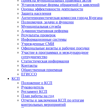
Проекты муниципальных правовых актов
Установленные формы обращений и заявлений
Оценка эффективности деятельности
Защита населения
Антитеррористическая комиссия города Кургана
Полномочия, задачи и функции
Муниципальная служба
Административная реформа
Результаты проверок
Информационные системы
Учрежденные СМИ
Официальные визиты и рабочие поездки
Участие в программах и международное
сотрудничество
Статистическая информация
Контакты
Общественная приемная
ЕГИССО
КСП
Положение о КСП
Руководитель
Регламент КСП
План работы на год
Отчеты и заключения КСП по итогам
контрольных мероприятий