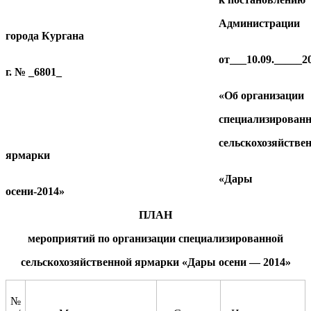
Администрации
города Кургана
от___
10.09.
_____
2
г. № _
6801
_
«
Об организации
специализирован
сельскохозяйстве
ярмарки
«Дары
осени-201
4
»
ПЛАН
мероприятий по организации
специализированной
сельскохозяйственной
ярмарки «Дары осени — 201
4
»
№