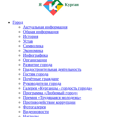
Я
Курган
Город
Актуальная информация
Общая информация
История
Устав
Символика
Экономика
Инфографика
Организации
Развитие города
Градостроительная деятельность
Гостям города
Почётные граждане
Руководители города
Галерея «Курганцы - гордость города»
Программа «Любимый город»
Премия «Трудящаяся молодежь»
Противодействие коррупции
Фотогалерея
Видеоновости
Награды