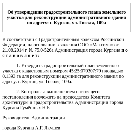
Об утверждении градостроительного плана земельного
участка
для
реконструкции административного здания
по адресу:
г. Курган, ул.
Гоголя, 109а
В соответствии с Градостроительным кодексом Российской
Федерации, на основании заявления ООО «Максима» от
21.08.2014 г. № 75.0-526а Администрация города Кургана
п о
с т а н о в л я е т:
1. Утвердить градостроительный план земельного
участка с кадастровым номером 45:25:070307:79 площадью
0,1393 га для реконструкции административного здания по
адресу: г. Курган, ул. Гоголя, 109а.
2. Контроль за выполнением настоящего
постановления возложить на председателя Комитета
архитектуры и градостроительства Администрации города
Кургана Гумённых Н.Б.
Руководитель Администрации
города Кургана А.Г. Якушев