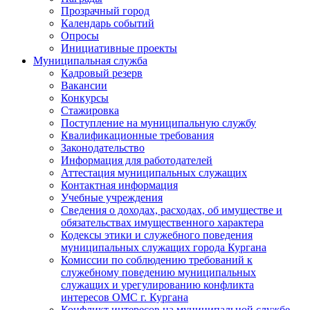
Прозрачный город
Календарь событий
Опросы
Инициативные проекты
Муниципальная служба
Кадровый резерв
Вакансии
Конкурсы
Стажировка
Поступление на муниципальную службу
Квалификационные требования
Законодательство
Информация для работодателей
Аттестация муниципальных служащих
Контактная информация
Учебные учреждения
Сведения о доходах, расходах, об имуществе и
обязательствах имущественного характера
Кодексы этики и служебного поведения
муниципальных служащих города Кургана
Комиссии по соблюдению требований к
служебному поведению муниципальных
служащих и урегулированию конфликта
интересов ОМС г. Кургана
Конфликт интересов на муниципальной службе