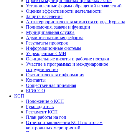
Проекты муниципальных правовых актов
Установленные формы обращений и заявлений
Оценка эффективности деятельности
Защита населения
Антитеррористическая комиссия города Кургана
Полномочия, задачи и функции
Муниципальная служба
Административная реформа
Результаты проверок
Информационные системы
Учрежденные СМИ
Официальные визиты и рабочие поездки
Участие в программах и международное
сотрудничество
Статистическая информация
Контакты
Общественная приемная
ЕГИССО
КСП
Положение о КСП
Руководитель
Регламент КСП
План работы на год
Отчеты и заключения КСП по итогам
контрольных мероприятий