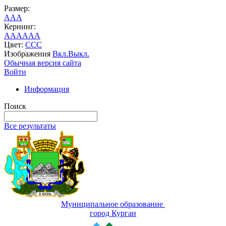
Размер:
A
A
A
Кернинг:
AA
AA
AA
Цвет:
C
C
C
Изображения
Вкл.
Выкл.
Обычная версия сайта
Войти
Информация
Поиск
Все результаты
Муниципальное образование
город Курган