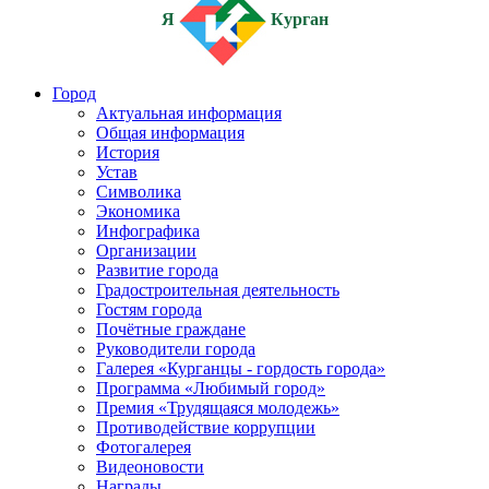
Я
Курган
Город
Актуальная информация
Общая информация
История
Устав
Символика
Экономика
Инфографика
Организации
Развитие города
Градостроительная деятельность
Гостям города
Почётные граждане
Руководители города
Галерея «Курганцы - гордость города»
Программа «Любимый город»
Премия «Трудящаяся молодежь»
Противодействие коррупции
Фотогалерея
Видеоновости
Награды