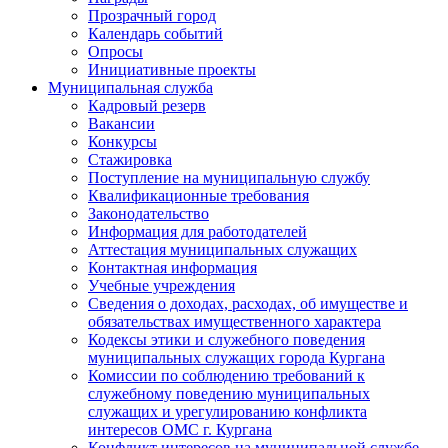
Прозрачный город
Календарь событий
Опросы
Инициативные проекты
Муниципальная служба
Кадровый резерв
Вакансии
Конкурсы
Стажировка
Поступление на муниципальную службу
Квалификационные требования
Законодательство
Информация для работодателей
Аттестация муниципальных служащих
Контактная информация
Учебные учреждения
Сведения о доходах, расходах, об имуществе и
обязательствах имущественного характера
Кодексы этики и служебного поведения
муниципальных служащих города Кургана
Комиссии по соблюдению требований к
служебному поведению муниципальных
служащих и урегулированию конфликта
интересов ОМС г. Кургана
Конфликт интересов на муниципальной службе