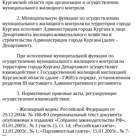
Курганской области п
ри
организации и
осуществлении
мун
иципального
жилищного
контроля
.
2
.
Муниципальную функцию по осуществлению
муниципального
жилищн
ого контроля на территории города
Кургана исполняет
Администрация города Кургана в лице
Департамент
а
жилищно-коммунального хозяйства и
строительства Администрации города Кургана
(далее -
Департамент)
.
При исполнении муниципальной функции по
осуществлению муниципального жилищного контроля на
территории города Кургана Департамент осуществляет
взаимодействие с Государственной жилищной инспекцией
Курганской области (далее - ГЖИ) в порядке, установленном
разделом III настоящего Административного регламента.
3
.
Нормативные правовые акты,
регулирующие
осуществление взаимодействия
:
- Жилищный
кодекс
Российской Федерации от
29.12.2004г. № 188-ФЗ (
первоначальный текст документа
опубликован в изданиях
«Собрание законодательства РФ»,
03.01.2005г., № 1 (часть 1), ст. 14; «Российская газета»,
12.01.2005г., № 1; «Парламентская газета», 15.01.2005г., № 7-