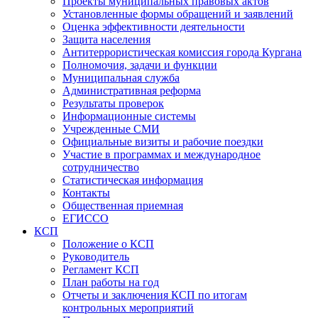
Проекты муниципальных правовых актов
Установленные формы обращений и заявлений
Оценка эффективности деятельности
Защита населения
Антитеррористическая комиссия города Кургана
Полномочия, задачи и функции
Муниципальная служба
Административная реформа
Результаты проверок
Информационные системы
Учрежденные СМИ
Официальные визиты и рабочие поездки
Участие в программах и международное
сотрудничество
Статистическая информация
Контакты
Общественная приемная
ЕГИССО
КСП
Положение о КСП
Руководитель
Регламент КСП
План работы на год
Отчеты и заключения КСП по итогам
контрольных мероприятий