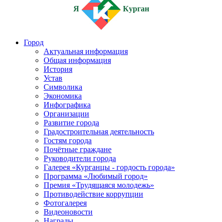
Я
Курган
Город
Актуальная информация
Общая информация
История
Устав
Символика
Экономика
Инфографика
Организации
Развитие города
Градостроительная деятельность
Гостям города
Почётные граждане
Руководители города
Галерея «Курганцы - гордость города»
Программа «Любимый город»
Премия «Трудящаяся молодежь»
Противодействие коррупции
Фотогалерея
Видеоновости
Награды