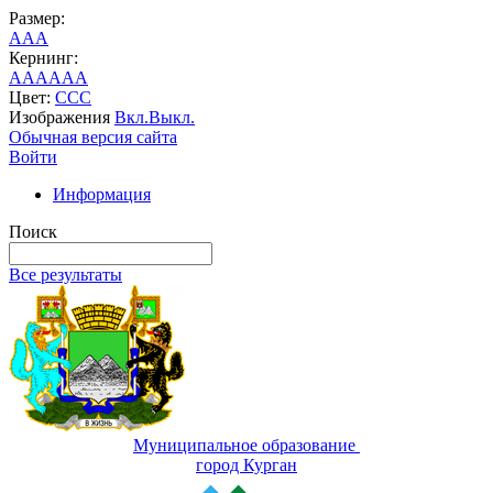
Размер:
A
A
A
Кернинг:
AA
AA
AA
Цвет:
C
C
C
Изображения
Вкл.
Выкл.
Обычная версия сайта
Войти
Информация
Поиск
Все результаты
Муниципальное образование
город Курган