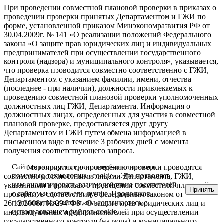
При проведении совместной плановой проверки в приказах
о
проведении проверки принятых Департаментом и ГЖИ по
форме, установленной приказом Минэкономразвития РФ от
30.04.2009г. № 141 «О реализации положений Федерального
закона «О защите прав юридических лиц и индивидуальных
предпринимателей при осуществлении государственного
контроля (надзора) и муниципального контроля», указывается,
что проверка проводится совместно соответственно с ГЖИ,
Департаментом с указанием фамилии, имени, отчества
(последнее - при наличии), должности привлекаемых к
проведению совместной плановой проверки уполномоченных
должностных лиц ГЖИ, Департамента. Информация о
должностных лицах, определенных для участия в совместной
плановой проверке, предоставляется друг другу
Департаментом и ГЖИ путем обмена информацией в
письменном виде в течение 3 рабочих дней с момента
получения соответствующего запроса.
Сайт использует сервисы веб-аналитики с
Мероприятия по проведению проверки проводятся
помощью технологии «cookie». Это позволяет
совместно должностными лицами Департамента, ГЖИ,
нам анализировать взаимодействие посетителей
указанными в приказах о проведении совместной плановой
Принять
с сайтом и делать его лучше. Продолжая
проверки, в соответствии с ф
едеральным
закон
ом от
пользоваться сайтом, вы соглашаетесь с
26.12.2008г. № 294-ФЗ «О защите прав юридических лиц и
использованием файлов cookie.
индивидуальных предпринимателей при осуществлении
государственного контроля (надзора) и муниципального