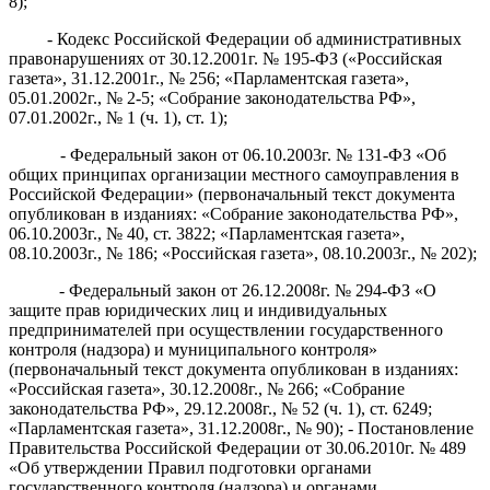
8);
- Кодекс Российской Федерации об административных
правонарушениях от 30.12.2001г. № 195-ФЗ («Российская
газета», 31.12.2001г., № 256; «Парламентская газета»,
05.01.2002г., № 2-5; «Собрание законодательства РФ»,
07.01.2002г., № 1 (ч. 1), ст. 1);
- Федеральный
закон
от 06.10.20
03г. № 131-ФЗ «Об
общих принципах организации местного самоуправления в
Российской Федерации» (первоначальный текст документа
опубликован в изданиях: «Собрание законодательства РФ»,
06.10.
2003г.
,
№ 40, ст. 3822
;
«Парламентская газета»
,
08.10.2003г.
,
№ 186
;
«Российская газета»
,
08.10.2003г.
,
№ 202
)
;
- Федеральный
закон
от 26.12.2008г. № 294-
ФЗ «
О
защите прав юридических лиц и индивидуальных
предпринимателей при осуществлении государственного
контроля (надзора) и муниципального контроля
»
(
первоначальный текст документа опубликован в изданиях:
«Российская газета»
,
30.12.2008г.
,
№ 266
;
«Собрание
законодательства РФ»
,
29.12.2008г.
,
№ 52 (ч. 1), ст. 6249
;
«Парламентская газета»
,
31.12.2008г.
,
№ 90
);
-
Постановление
Правительства Российской Федерации от 30.06.2010г. № 489
«Об утверждении Правил подготовки органами
государственного контроля (надзора) и органами