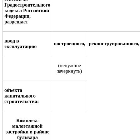
Градостроительного
кодекса Росси
й
ской
Федерации,
разрешает
ввод в
построенного,
р
еконструированного
,
эксплуатацию
(
ненужное
зачеркнуть
)
объекта
капитального
стро
и
тельства
:
Комплекс
малоэтажной
застройки в районе
бульвара