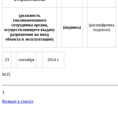
(должность
уполномоченного
сотрудника органа,
(расшифровка
(подпись)
осуществляющего выдачу
по
д
писи)
разрешения на ввод
объекта в эксплуатацию)
23
сентября
2014 г.
М.П.
_______________________________________________________
3
Возврат к списку