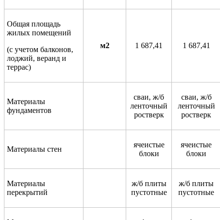
Общая площадь
жилых помещений
м2
1 687,41
1 687,41
(с учетом балконов,
лоджий, веранд и
террас)
сваи, ж/б
сваи, ж/б
Материалы
ленточный
ленточный
фундаментов
ростверк
ростверк
ячеистые
ячеистые
Материалы стен
блоки
блоки
Материалы
ж/б плиты
ж/б плиты
перекрытий
пустотные
пустотные