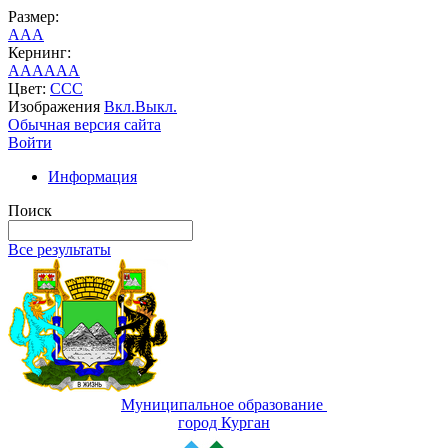
Размер:
A
A
A
Кернинг:
AA
AA
AA
Цвет:
C
C
C
Изображения
Вкл.
Выкл.
Обычная версия сайта
Войти
Информация
Поиск
Все результаты
Муниципальное образование
город Курган