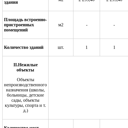
здания
Площадь встроенно-
пристроенных
м2
-
-
помещений
Количество зданий
шт.
1
1
II
.Нежилые
объекты
Объекты
непроизводственного
назначения (школы,
больницы,
детские
сады, объекты
культуры, спо
р
та и т.
д.)
Количество мест
-
-