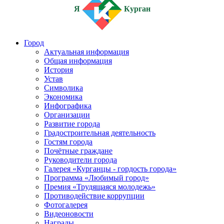
Я
Курган
Город
Актуальная информация
Общая информация
История
Устав
Символика
Экономика
Инфографика
Организации
Развитие города
Градостроительная деятельность
Гостям города
Почётные граждане
Руководители города
Галерея «Курганцы - гордость города»
Программа «Любимый город»
Премия «Трудящаяся молодежь»
Противодействие коррупции
Фотогалерея
Видеоновости
Награды