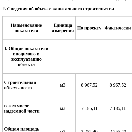
2. Сведения об объекте капитального строительства
Наименование
Единица
По
прое
к
ту
Фактич
е
ски
показ
а
теля
измер
е
ния
I
. Общие показатели
вводимого в
эксплуатацию
объекта
Строительный
м3
8 967,52
8 967,52
объем - всего
в том числе
м3
7 185,11
7 185,11
надземной части
Общая площадь
м2
2 255,40
2 255,40