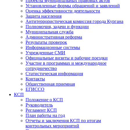
Проекты муниципальных правовых актов
Установленные формы обращений и заявлений
Оценка эффективности деятельности
Защита населения
Антитеррористическая комиссия города Кургана
Полномочия, задачи и функции
Муниципальная служба
Административная реформа
Результаты проверок
Информационные системы
Учрежденные СМИ
Официальные визиты и рабочие поездки
Участие в программах и международное
сотрудничество
Статистическая информация
Контакты
Общественная приемная
ЕГИССО
КСП
Положение о КСП
Руководитель
Регламент КСП
План работы на год
Отчеты и заключения КСП по итогам
контрольных мероприятий