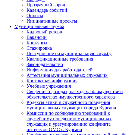
Прозрачный город
Календарь событий
Опросы
Инициативные проекты
Муниципальная служба
Кадровый резерв
Вакансии
Конкурсы
Стажировка
Поступление на муниципальную службу
Квалификационные требования
Законодательство
Информация для работодателей
Аттестация муниципальных служащих
Контактная информация
Учебные учреждения
Сведения о доходах, расходах, об имуществе и
обязательствах имущественного характера
Кодексы этики и служебного поведения
муниципальных служащих города Кургана
Комиссии по соблюдению требований к
служебному поведению муниципальных
служащих и урегулированию конфликта
интересов ОМС г. Кургана
Конфликт интересов на муниципальной службе